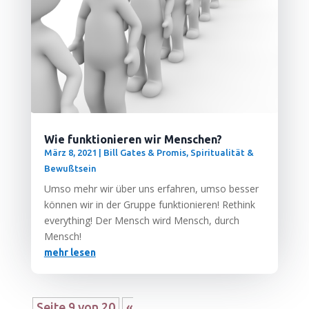
Wie funktionieren wir Menschen?
März 8, 2021
|
Bill Gates & Promis
,
Spiritualität &
Bewußtsein
Umso mehr wir über uns erfah­ren, umso bes­ser
kön­nen wir in der Grup­pe funk­tio­nie­ren! Rethink
ever­y­thing! Der Mensch wird Mensch, durch
Mensch!
mehr lesen
Seite 9 von 20
«