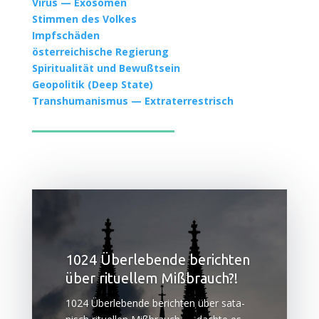
Virus — Exosomen
Stim­men des Volkes
Impf­schä­den
öster­rei­chi­sche Regierung
Spi­ri­tua­li­tät und Bewußtsein
Geo­po­li­tik (Deep State)
Trans­hu­ma­nis­mus — Extra­ter­res­trisch
1024 Überlebende berichten
über rituellem Mißbrauch?!
1024 Über­le­ben­de berich­ten über sata­