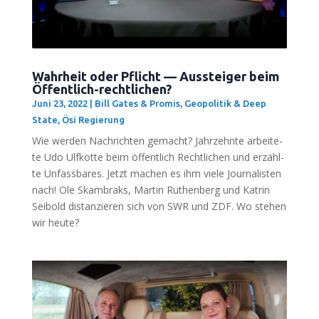
Wahrheit oder Pflicht — Aussteiger beim
Öffentlich-rechtlichen?
Juni 23, 2022
|
Bill Gates & Promis
,
Geopolitik & Deep
State
,
Ösi Regierung
Wie wer­den Nach­rich­ten gemacht? Jahr­zehn­te arbei­te­
te Udo Ulfkot­te beim öffent­lich Recht­li­chen und erzähl­
te Unfass­ba­res. Jetzt machen es ihm vie­le Jour­na­lis­ten
nach! Ole Skam­braks, Mar­tin Ruthen­berg und Kat­rin
Sei­bold distan­zie­ren sich von SWR und ZDF. Wo ste­hen
wir heute?