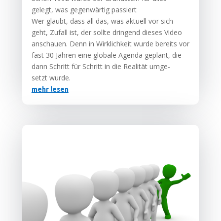
gelegt, was gegen­wär­tig passiert
Wer glaubt, dass all das, was aktu­ell vor sich
geht, Zufall ist, der soll­te drin­gend die­ses Video
anschau­en. Denn in Wirk­lich­keit wur­de bereits vor
fast 30 Jah­ren eine glo­ba­le Agen­da geplant, die
dann Schritt für Schritt in die Rea­li­tät umge­
setzt wurde.
mehr lesen