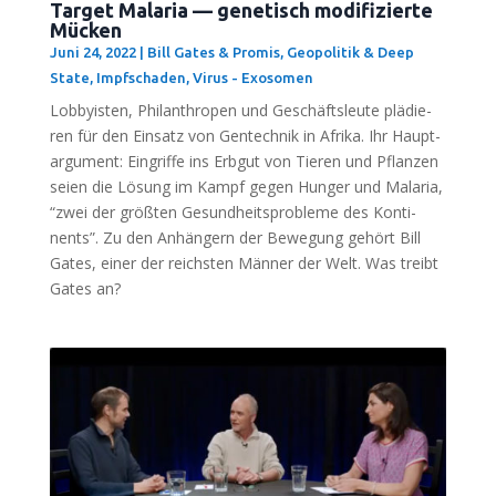
Target Malaria — genetisch modifizierte
Mücken
Juni 24, 2022
|
Bill Gates & Promis
,
Geopolitik & Deep
State
,
Impfschaden
,
Virus - Exosomen
Lob­by­is­ten, Phil­an­thro­pen und Geschäfts­leu­te plä­die­
ren für den Ein­satz von Gen­tech­nik in Afri­ka. Ihr Haupt­
ar­gu­ment: Ein­grif­fe ins Erb­gut von Tie­ren und Pflan­zen
sei­en die Lösung im Kampf gegen Hun­ger und Mala­ria,
“zwei der größ­ten Gesund­heits­pro­ble­me des Kon­ti­
nents”. Zu den Anhän­gern der Bewe­gung gehört Bill
Gates, einer der reichs­ten Män­ner der Welt. Was treibt
Gates an?