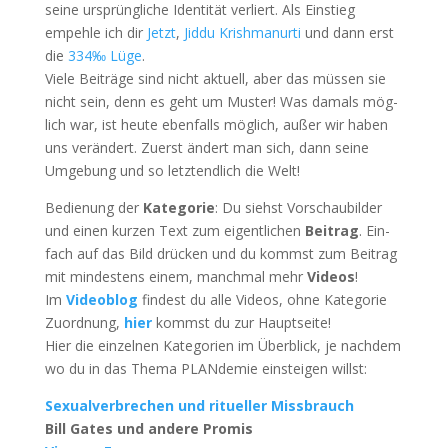
sei­ne ursprüng­li­che Iden­ti­tät ver­liert. Als Ein­stieg
empeh­le ich dir
Jetzt
,
Jid­du Krish­ma­nur­ti
und dann erst
die
334‰ Lüge
.
Vie­le Bei­trä­ge sind nicht aktu­ell, aber das müs­sen sie
nicht sein, denn es geht um Mus­ter! Was damals mög­
lich war, ist heu­te eben­falls mög­lich, außer wir haben
uns ver­än­dert. Zuerst ändert man sich, dann sei­ne
Umge­bung und so letzt­end­lich die Welt!
Bedie­nung der
Kate­go­rie
: Du siehst Vor­schau­bil­der
und einen kur­zen Text zum eigent­li­chen
Bei­trag
. Ein­
fach auf das Bild drü­cken und du kommst zum Bei­trag
mit min­des­tens einem, manch­mal mehr
Vide­os
!
Im
Video­blog
fin­dest du alle Vide­os, ohne Kate­go­rie
Zuord­nung,
hier
kommst du zur Hauptseite!
Hier die ein­zel­nen Kate­go­rien im Über­blick, je nach­dem
wo du in das The­ma PLAN­de­mie ein­stei­gen willst:
Sexu­al­ver­bre­chen und ritu­el­ler Missbrauch
Bill Gates und ande­re Promis