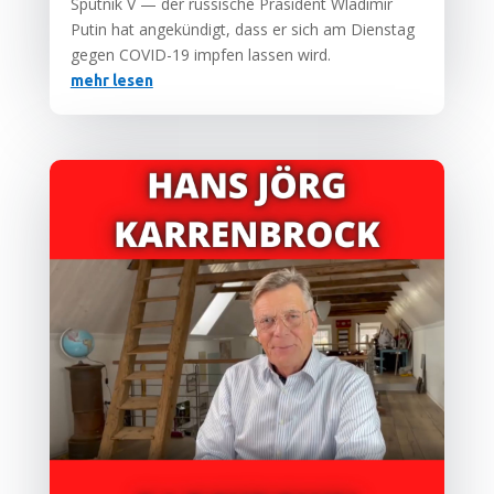
Sput­nik V — der rus­si­sche Prä­si­dent Wla­di­mir
Putin hat ange­kün­digt, dass er sich am Diens­tag
gegen COVID-19 imp­fen las­sen wird.
mehr lesen