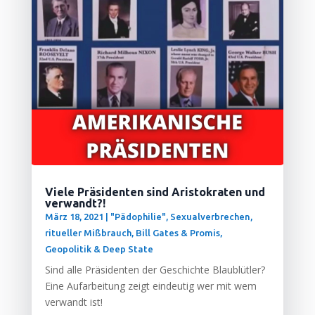
Viele Präsidenten sind Aristokraten und
verwandt?!
März 18, 2021
|
"Pädophilie", Sexualverbrechen,
ritueller Mißbrauch
,
Bill Gates & Promis
,
Geopolitik & Deep State
Sind alle Prä­si­den­ten der Geschich­te Blau­blüt­ler?
Eine Auf­ar­bei­tung zeigt ein­deu­tig wer mit wem
ver­wandt ist!