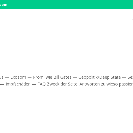
.com
rus — Exo­som — Pro­mi wie Bill Gates — Geopolitik/Deep Sta­te — Sex
tät — Impf­schä­den — FAQ Zweck der Sei­te: Ant­wor­ten zu wie­so pas­sier