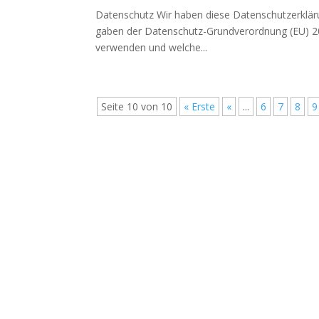
Daten­schutz Wir haben die­se Daten­schutz­er­kl
ga­ben der Daten­schutz-Grund­ver­ord­nung (EU) 2
ver­wen­den und wel­che...
Seite 10 von 10
« Erste
«
...
6
7
8
9