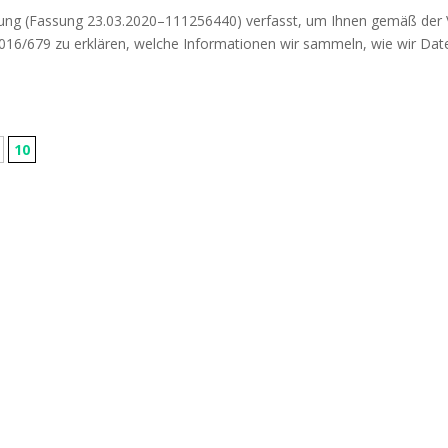
ä­rung (Fas­sung 23.03.2020–111256440) ver­fasst, um Ihnen gemäß der 
016/679 zu erklä­ren, wel­che Infor­ma­tio­nen wir sam­meln, wie wir Dat
10