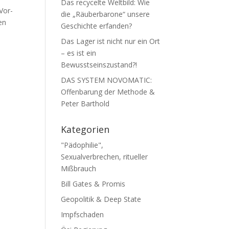
Das recycelte Weltbild: Wie
Vor­
die „Räuberbarone“ unsere
en
Geschichte erfanden?
Das Lager ist nicht nur ein Ort
– es ist ein
Bewusstseinszustand?!
DAS SYSTEM NOVOMATIC:
Offenbarung der Methode &
Peter Barthold
Kategorien
"Pädophilie",
Sexualverbrechen, ritueller
Mißbrauch
Bill Gates & Promis
Geopolitik & Deep State
Impfschaden