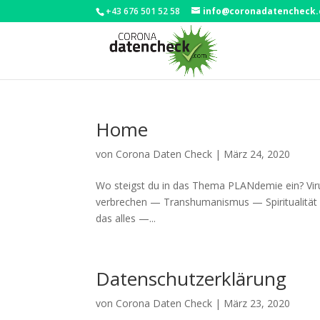
+43 676 501 52 58
info@coronadatencheck
Home
von
Corona Daten Check
|
März 24, 2020
Wo steigst du in das The­ma PLAN­de­mie ein? Vi
ver­bre­chen — Trans­hu­ma­nis­mus — Spi­ri­tua­li­
das alles —...
Datenschutzerklärung
von
Corona Daten Check
|
März 23, 2020