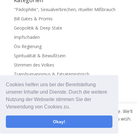
Kategorien
"Pädophilie", Sexualverbrechen, ritueller Mißbrauch
Bill Gates & Promis
Geopolitik & Deep State
Impfschaden
Ösi Regierung
Spiritualität & Bewußtsein
Stimmen des Volkes
Transhumanismus & Extraterrestrisch
Virus - Exosomen
Cookies helfen uns bei der Bereitstellung
unserer Inhalte und Dienste. Durch die weitere
Nutzung der Webseite stimmen Sie der
Verwendung von Cookies zu.
This website uses cookies to improve your experience. We'll
assume you're ok with this, but you can opt-out if you wish.
Okay!
© medicalweb.solutions | +43 676 501 52 58 |
Cookie settings
ACCEPT
info@coronadatencheck.com