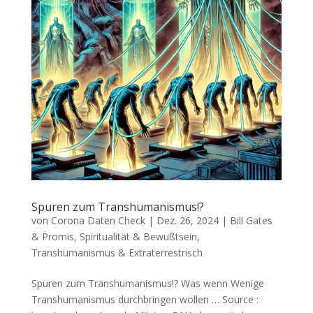
Spuren zum Transhumanismus!?
von
Corona Daten Check
|
Dez. 26, 2024
|
Bill Gates
& Promis
,
Spiritualität & Bewußtsein
,
Transhumanismus & Extraterrestrisch
Spuren zum Transhumanismus!? Was wenn Weni­ge
Trans­hu­ma­nis­mus durch­brin­gen wollen … Source :