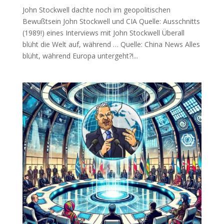
John Stockwell dachte noch im geopolitischen
Bewußtsein John Stock­well und CIA Quel­le: Aus­schnitts
(1989!) eines Inter­views mit John Stockwell Über­all
blüht die Welt auf, während … Quel­le: Chi­na News Alles
blüht, wäh­rend Euro­pa untergeht?!...