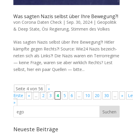
Was sagten Nazis selbst über Ihre Bewegung?!
von
Corona Daten Check
|
Sep. 30, 2024
|
Geopolitik
& Deep State
,
Ösi Regierung
,
Stimmen des Volkes
Was sagten Nazis selbst über Ihre Bewegung?! Hit­ler
kämpf­te gegen Rechts?! Source: Wie24 Nazis bezeich­
ne­ten sich als Links?! Die Nazis waren ein Ter­ror­re­gime
— kei­ne Fra­ge, waren sie aber wirk­lich Rechts? Lest
selbst, hier ein paar Quel­len — bit­te...
Seite 4 von 56
«
Erste
«
...
2
3
4
5
6
...
10
20
30
...
»
Le
»
Neueste Beiträge