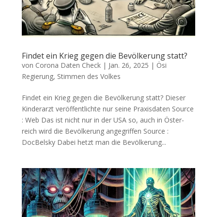
Findet ein Krieg gegen die Bevölkerung statt?
von
Corona Daten Check
|
Jan. 26, 2025
|
Ösi
Regierung
,
Stimmen des Volkes
Findet ein Krieg gegen die Bevölkerung statt? Die­ser
Kin­der­arzt ver­öf­fent­lich­te nur sei­ne Praxisdaten Source
: Web Das ist nicht nur in der USA so, auch in Öster­
reich wird die Bevöl­ke­rung angegriffen Source :
DocBelsky Dabei hetzt man die Bevöl­ke­rung...