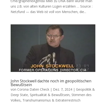
t.me/grapheneAgenda Milei zu DNA dann wür­de man
uns z.B. von alten Kul­tu­ren Lügen erzählen … Source :
Netz­fund — das Web ist voll von Men­schen, die...
John Stockwell dachte noch im geopolitischen
Bewußtsein
von
Corona Daten Check
|
Dez. 7, 2024
|
Geopolitik &
Deep State
,
Spiritualität & Bewußtsein
,
Stimmen des
Volkes
,
Transhumanismus & Extraterrestrisch