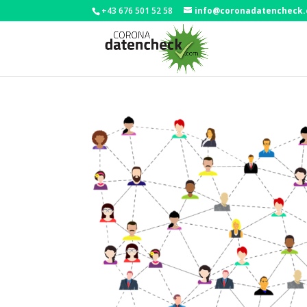
+43 676 501 52 58
info@coronadatencheck