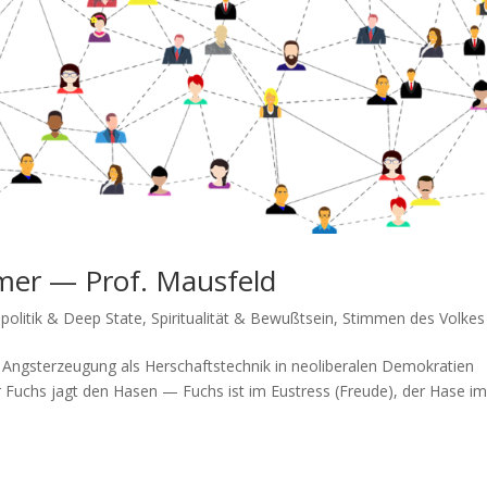
mer — Prof. Mausfeld
politik & Deep State
,
Spiritualität & Bewußtsein
,
Stimmen des Volkes
­er­zeu­gung als Her­schafts­tech­nik in neo­li­be­ra­len Demokratien
Fuchs jagt den Hasen — Fuchs ist im Eustress (Freu­de), der Hase i