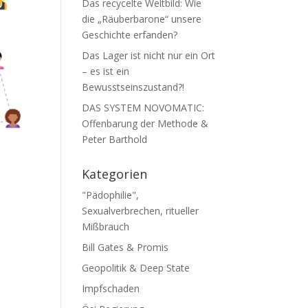
Das recycelte Weltbild: Wie
die „Räuberbarone“ unsere
Geschichte erfanden?
Das Lager ist nicht nur ein Ort
– es ist ein
Bewusstseinszustand?!
DAS SYSTEM NOVOMATIC:
Offenbarung der Methode &
Peter Barthold
Kategorien
"Pädophilie",
Sexualverbrechen, ritueller
Mißbrauch
m
Bill Gates & Promis
Geopolitik & Deep State
Impfschaden