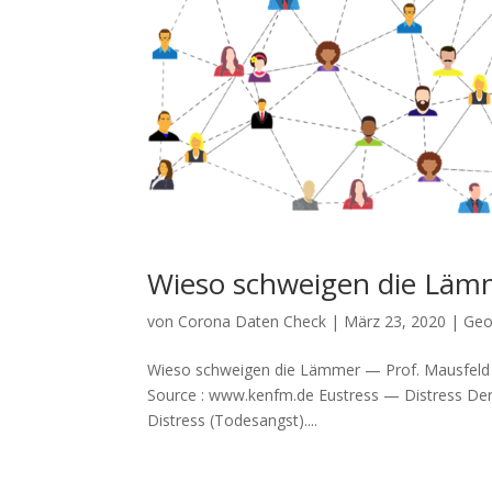
Wieso schweigen die Läm
von
Corona Daten Check
|
März 23, 2020
|
Geo
Wieso schweigen die Lämmer — Prof. Mausfeld Angst
Source : www.kenfm.de Eustress — Distress Der 
Dis­tress (Todes­angst)....