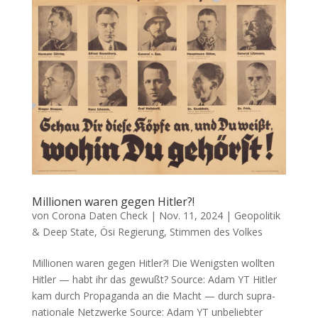
Millionen waren gegen Hitler?!
von
Corona Daten Check
|
Nov. 11, 2024
|
Geopolitik
& Deep State
,
Ösi Regierung
,
Stimmen des Volkes
Millionen waren gegen Hitler?! Die Wenigs­ten woll­ten
Hit­ler — habt ihr das gewußt? Source: Adam YT Hit­ler
kam durch Pro­pa­gan­da an die Macht — durch supra­
na­tio­na­le Netzwerke Source: Adam YT unbe­lieb­ter