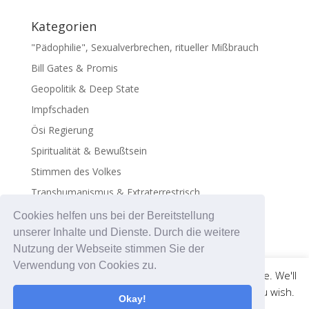
Kategorien
"Pädophilie", Sexualverbrechen, ritueller Mißbrauch
Bill Gates & Promis
Geopolitik & Deep State
Impfschaden
Ösi Regierung
Spiritualität & Bewußtsein
Stimmen des Volkes
Transhumanismus & Extraterrestrisch
Virus - Exosomen
Cookies helfen uns bei der Bereitstellung
unserer Inhalte und Dienste. Durch die weitere
Nutzung der Webseite stimmen Sie der
Verwendung von Cookies zu.
This website uses cookies to improve your experience. We'll
assume you're ok with this, but you can opt-out if you wish.
Okay!
© medicalweb.solutions | +43 676 501 52 58 |