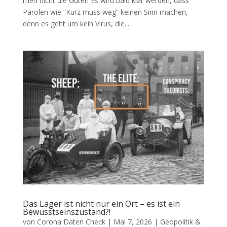
men nicht die Guten Es wird bald klar wer­den, dass
Paro­len wie “Kurz muss weg” kei­nen Sinn machen,
denn es geht um kein Virus, die...
Das Lager ist nicht nur ein Ort – es ist ein
Bewusstseinszustand?!
von
Corona Daten Check
|
Mai 7, 2026
|
Geopolitik &