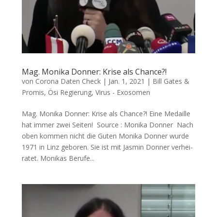
Mag. Monika Donner: Krise als Chance?!
von
Corona Daten Check
|
Jan. 1, 2021
|
Bill Gates &
Promis
,
Ösi Regierung
,
Virus - Exosomen
Mag. Monika Donner: Krise als Chance?! Eine Medail­le
hat immer zwei Seiten! Source : Moni­ka Donner Nach
oben kom­men nicht die Guten Moni­ka Don­ner wur­de
1971 in Linz gebo­ren. Sie ist mit Jas­min Don­ner ver­hei­
ra­tet. Moni­kas Beru­fe...