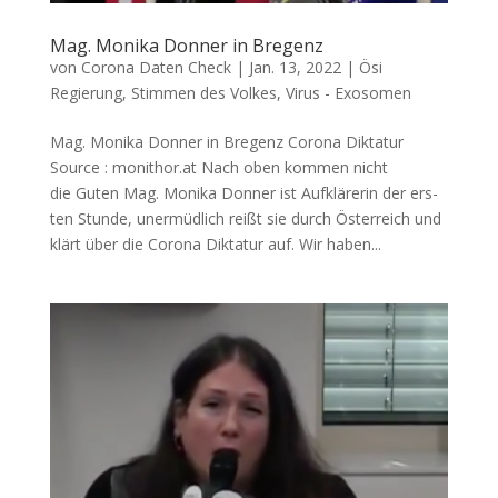
Mag. Monika Donner in Bregenz
von
Corona Daten Check
|
Jan. 13, 2022
|
Ösi
Regierung
,
Stimmen des Volkes
,
Virus - Exosomen
Mag. Monika Donner in Bregenz Coro­na Diktatur
Source : monithor.at Nach oben kom­men nicht
die Guten Mag. Moni­ka Don­ner ist Auf­klä­re­rin der ers­
ten Stun­de, uner­müd­lich reißt sie durch Öster­reich und
klärt über die Coro­na Dik­ta­tur auf. Wir haben...