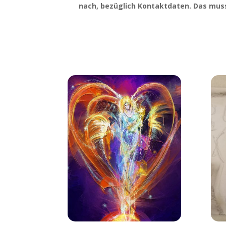
nach, bezüg­lich Kon­takt­da­ten. Das mus