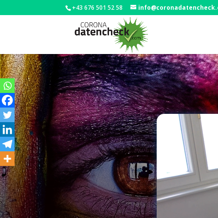
+43 676 501 52 58
info@coronadatencheck