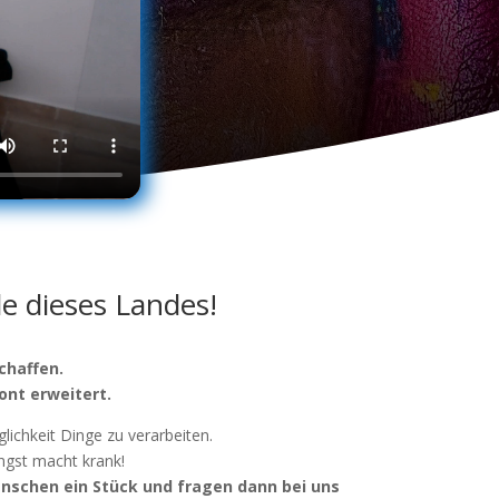
e dieses Landes!
chaf­fen.
ont erweitert.
h­keit Din­ge zu ver­ar­bei­ten.
ngst macht krank!
Men­schen ein Stück und fra­gen dann bei uns