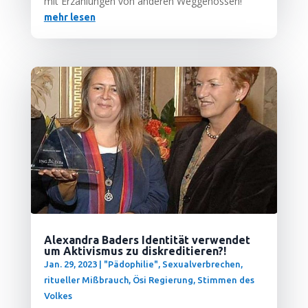
mit Erzäh­lun­gen von ande­ren Weggenossen!
mehr lesen
Alexandra Baders Identität verwendet
um Aktivismus zu diskreditieren?!
Jan. 29, 2023
|
"Pädophilie", Sexualverbrechen,
ritueller Mißbrauch
,
Ösi Regierung
,
Stimmen des
Volkes