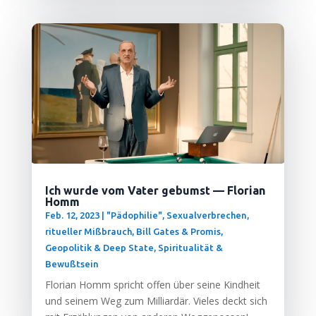
Ich wurde vom Vater gebumst — Florian
Homm
Feb. 12, 2023
|
"Pädophilie", Sexualverbrechen,
ritueller Mißbrauch
,
Bill Gates & Promis
,
Geopolitik & Deep State
,
Spiritualität &
Bewußtsein
Flo­ri­an Homm spricht offen über sei­ne Kind­heit
und sei­nem Weg zum Mil­li­ar­där. Vie­les deckt sich