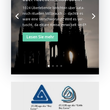
1024 Über­le­ben­de berich­ten über sata­
nisch ritu­el­len Miß­brauch — dach­te es
wäre eine Ver­schwö­rung!? Wird es ver­
tuscht, da eli­tä­re Krei­se ver­wi­ckelt sind?!
Lesen Sie mehr