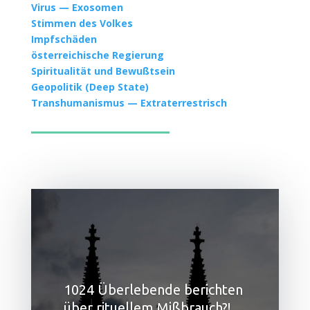
Virus — Exosomen
Stim­men des Volkes
Impf­schä­den
öster­rei­chi­sche Regierung
Spi­ri­tua­li­tät und Bewußtsein
Geo­po­li­tik (Deep State)
Trans­hu­ma­nis­mus — Extra­ter­res­trisch
1024 Überlebende berichten
über rituellem Mißbrauch?!