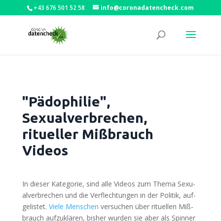
+43 676 501 52 58
info@coronadatencheck.com
"Pädophilie",
Sexualverbrechen,
ritueller Mißbrauch
Videos
In die­ser Kate­go­rie, sind alle Vide­os zum The­ma Sexu­
al­ver­bre­chen und die Ver­flech­tun­gen in der Poli­tik, auf­
ge­lis­tet.
Vie­le Men­schen
ver­su­chen über ritu­el­len Miß­
brauch auf­zu­klä­ren, bis­her wur­den sie aber als Spin­ner