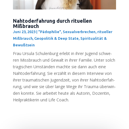
Nahtoderfahrung durch rituellen
Mißbrauch
Juni 23, 2023
|
"Pädophilie", Sexualverbrechen, ritueller
Mißbrauch
,
Geopolitik & Deep State
,
Spiritualität &
Bewußtsein
Frau Ursu­la Schu­len­burg erlebt in ihrer Jugend schwe­
ren Miss­brauch und Gewalt in ihrer Fami­lie. Unter solch
tra­gi­schen Umstän­den mach­te sie dann auch eine
Nah­tod­erfah­rung. Sie erzählt in die­sem Inter­view von
ihrer trau­ma­ti­schen Jugend­zeit, von ihrer Nah­tod­erfah­
rung, und wie sie über lan­ge Wege ihr Trau­ma über­win­
den konn­te. Sie arbei­tet heu­te als Autorin, Dozen­tin,
Heil­prak­ti­ke­rin und Life Coach.