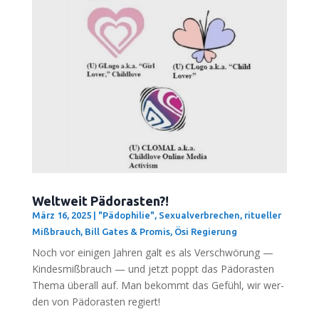
Weltweit Pädorasten?!
März 16, 2025
|
"Pädophilie", Sexualverbrechen, ritueller
Mißbrauch
,
Bill Gates & Promis
,
Ösi Regierung
Noch vor eini­gen Jah­ren galt es als Ver­schwö­rung —
Kin­des­miß­brauch — und jetzt poppt das Pädo­ras­ten
The­ma über­all auf. Man bekommt das Gefühl, wir wer­
den von Pädo­ras­ten regiert!