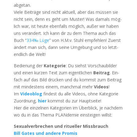
abgetan.
Vie­le Bei­trä­ge sind nicht aktu­ell, aber das müs­sen sie
nicht sein, denn es geht um Mus­ter! Was damals mög­
lich war, ist heu­te eben­falls mög­lich, außer wir haben
uns ver­än­dert. Ich kann dir zu dem The­ma auch das
Buch “
334‰ Lüge
” von H.M.v. Stuhl emp­feh­len! Zuerst
ändert man sich, dann sei­ne Umge­bung und so letzt­
end­lich die Welt!
Bedie­nung der
Kate­go­rie
: Du siehst Vor­schau­bil­der
und einen kur­zen Text zum eigent­li­chen
Bei­trag
. Ein­
fach auf das Bild drü­cken und du kommst zum Bei­trag
mit min­des­tens einem, manch­mal mehr
Vide­os
!
Im
Video­blog
fin­dest du alle Vide­os, ohne Kate­go­rie
Zuord­nung,
hier
kommst du zur Hauptseite!
Hier die ein­zel­nen Kate­go­rien im Über­blick, je nach­dem
wo du in das The­ma PLAN­de­mie ein­stei­gen willst:
Sexu­al­ver­bre­chen und ritu­el­ler Missbrauch
Bill Gates und ande­re Promis