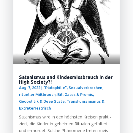
Satanismus und Kindesmissbrauch in der
High Society?!
Aug. 7, 2022
|
"Pädophilie", Sexualverbrechen,
ritueller Mißbrauch
,
Bill Gates & Promis
,
Geopolitik & Deep State
,
Transhumanismus &
Extraterrestrisch
Sata­nis­mus wird in den höchs­ten Krei­sen prak­ti­
ziert, die Kin­der in gehei­men Ritua­len gefol­tert
und ermor­det. Sol­che Phä­no­me­ne tre­ten meis­