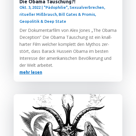
Die Obama Täuschung?!
Okt. 3, 2022
|
"Pädophilie", Sexualverbrechen,
ritueller Mißbrauch
,
Bill Gates & Promis
,
Geopolitik & Deep State
Der Doku­men­tar­film von Alex Jones „The Oba­ma
Decep­ti­on” Die Oba­ma Täu­schung ist ein knall­
har­ter Film wel­cher kom­plett den Mythos zer­
stört, dass Barack Hus­sein Oba­ma im bes­ten
Inter­es­se der ame­ri­ka­ni­schen Bevöl­ke­rung und
der Welt arbeitet.
mehr lesen