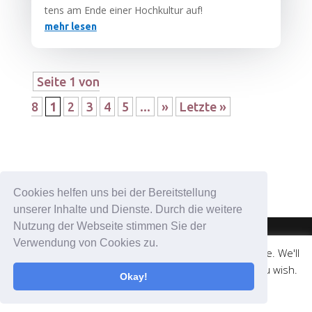
tens am Ende einer Hoch­kul­tur auf!
mehr lesen
Seite 1 von
8
1
2
3
4
5
...
»
Letzte »
Cookies helfen uns bei der Bereitstellung
unserer Inhalte und Dienste. Durch die weitere
Nutzung der Webseite stimmen Sie der
Verwendung von Cookies zu.
This website uses cookies to improve your experience. We'll
© medicalweb.solutions | +43 676 501 52 58 |
assume you're ok with this, but you can opt-out if you wish.
info@coronadatencheck.com
Okay!
Cookie settings
ACCEPT