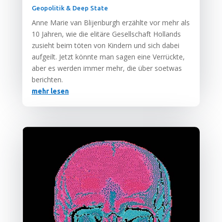
Geopolitik & Deep State
Anne Marie van Bli­jen­burgh erzähl­te vor mehr als
10 Jah­ren, wie die eli­tä­re Gesell­schaft Hol­lands
zusieht beim töten von Kin­dern und sich dabei
auf­geilt. Jetzt könn­te man sagen eine Ver­rück­te,
aber es wer­den immer mehr, die über soet­was
berichten.
mehr lesen