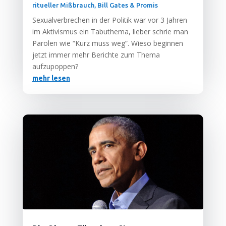
ritueller Mißbrauch
,
Bill Gates & Promis
Sexu­al­ver­bre­chen in der Poli­tik war vor 3 Jah­ren
im Akti­vis­mus ein Tabu­the­ma, lie­ber schrie man
Paro­len wie “Kurz muss weg”. Wie­so begin­nen
jetzt immer mehr Berich­te zum The­ma
aufzupoppen?
mehr lesen