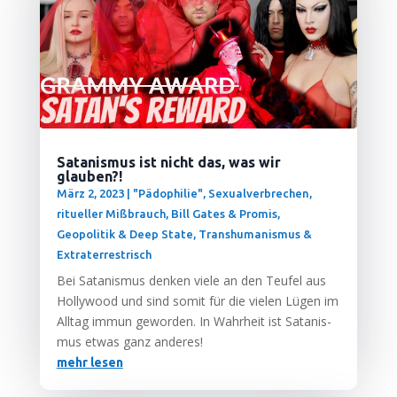
Satanismus ist nicht das, was wir
glauben?!
März 2, 2023
|
"Pädophilie", Sexualverbrechen,
ritueller Mißbrauch
,
Bill Gates & Promis
,
Geopolitik & Deep State
,
Transhumanismus &
Extraterrestrisch
Bei Sata­nis­mus den­ken vie­le an den Teu­fel aus
Hol­ly­wood und sind somit für die vie­len Lügen im
All­tag immun gewor­den. In Wahr­heit ist Sata­nis­
mus etwas ganz anderes!
mehr lesen