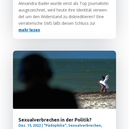
Alex­an­dra Bader wur­de einst als Top Jour­na­lis­tin
aus­ge­zeich­net, wird heu­te ihre Iden­ti­tät ver­wen­
det um den Wider­stand zu dis­kre­di­tie­ren? Eine
ver­rä­te­ri­sche SMS läßt die­sen Schluss zu!
mehr lesen
Sexualverbrechen in der Politik?
Dez. 15, 2022
|
"Pädophilie", Sexualverbrechen,