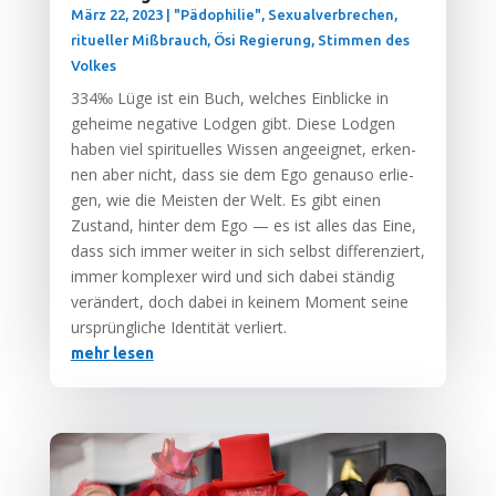
März 22, 2023
|
"Pädophilie", Sexualverbrechen,
ritueller Mißbrauch
,
Ösi Regierung
,
Stimmen des
Volkes
334‰ Lüge ist ein Buch, wel­ches Ein­bli­cke in
gehei­me nega­ti­ve Lodgen gibt. Die­se Lodgen
haben viel spi­ri­tu­el­les Wis­sen ange­eig­net, erken­
nen aber nicht, dass sie dem Ego genau­so erlie­
gen, wie die Meis­ten der Welt. Es gibt einen
Zustand, hin­ter dem Ego — es ist alles das Eine,
dass sich immer wei­ter in sich selbst dif­fe­ren­ziert,
immer kom­ple­xer wird und sich dabei stän­dig
ver­än­dert, doch dabei in kei­nem Moment sei­ne
ursprüng­li­che Iden­ti­tät verliert.
mehr lesen