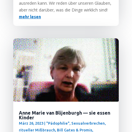
aus­re­den kann. Wir reden über unse­ren Glau­ben,
aber nicht dar­über, was die Din­ge wirk­lich sind!
mehr lesen
Anne Marie van Blijenburgh — sie essen
Kinder
März 26, 2023
|
"Pädophilie", Sexualverbrechen,
ritueller Mißbrauch
,
Bill Gates & Promis
,