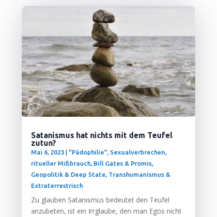
Satanismus hat nichts mit dem Teufel
zutun?
Mai 6, 2023
|
"Pädophilie", Sexualverbrechen,
ritueller Mißbrauch
,
Bill Gates & Promis
,
Geopolitik & Deep State
,
Transhumanismus &
Extraterrestrisch
Zu glau­ben Sata­nis­mus bedeu­tet den Teu­fel
anzu­be­ten, ist ein Irr­glau­be, den man Egos nicht