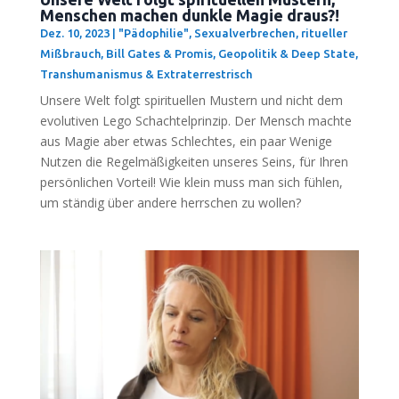
Menschen machen dunkle Magie draus?!
Dez. 10, 2023
|
"Pädophilie", Sexualverbrechen, ritueller
Mißbrauch
,
Bill Gates & Promis
,
Geopolitik & Deep State
,
Transhumanismus & Extraterrestrisch
Unse­re Welt folgt spi­ri­tu­el­len Mus­tern und nicht dem
evo­lu­ti­ven Lego Schach­tel­prin­zip. Der Mensch mach­te
aus Magie aber etwas Schlech­tes, ein paar Weni­ge
Nut­zen die Regel­mä­ßig­kei­ten unse­res Seins, für Ihren
per­sön­li­chen Vor­teil! Wie klein muss man sich füh­len,
um stän­dig über ande­re herr­schen zu wollen?