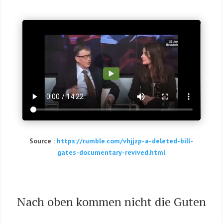
Source :
https://rumble.com/vhjjzp-a-deleted-bill-
gates-documentary-revived.html
Nach oben kom­men nicht die Guten