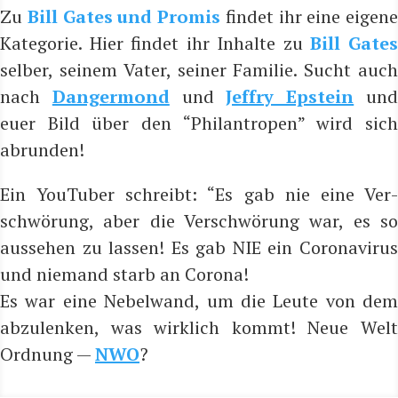
Zu
Bill Gates und Pro­mis
fin­det ihr eine eige­ne
Kate­go­rie. Hier fin­det ihr Inhal­te zu
Bill Gate
sel­ber, sei­nem Vater, sei­ner Fami­lie. Sucht auch
nach
Dan­ger­mond
und
Jef­fry Epstein
un
euer Bild über den “Phil­an­tro­pen” wird sich
abrunden!
Ein You­Tuber schreibt: “Es gab nie eine Ver­
schwö­rung, aber die Ver­schwö­rung war, es so
aus­se­hen zu las­sen! Es gab NIE ein Coro­na­vi­rus
und nie­mand starb an Coro­na!
Es war eine Nebel­wand, um die Leu­te von dem
abzu­len­ken, was wirk­lich kommt! Neue Welt
Ord­nung —
NWO
?