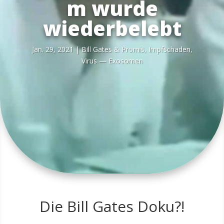
m wurde
wiederbelebt
Jan. 29, 2021
|
Bill Gates & Pro­mis
,
Impf­scha­den
,
Virus — Exosomen
Die Bill Gates Doku?!