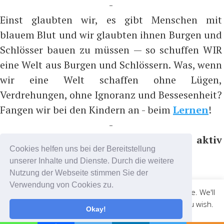
-
Einst glaubten wir, es gibt Menschen mit
blauem Blut und wir glaubten ihnen Burgen und
Schlösser bauen zu müssen — so schuffen WIR
eine Welt aus Burgen und Schlössern. Was, wenn
wir eine Welt schaffen ohne Lügen,
Verdrehungen, ohne Ignoranz und Bessesenheit?
Fangen wir bei den Kindern an - beim
Lernen
!
-
Bitte nicht folgen, sondern aktiv
Cookies helfen uns bei der Bereitstellung
teilnehmen, z.B. auf ...
unserer Inhalte und Dienste. Durch die weitere
https://t.me/coronadatencheck
Nutzung der Webseite stimmen Sie der
(Nachrichtenkanal)
Verwendung von Cookies zu.
This website uses cookies to improve your experience. We'll
https://t.me/cdc_chat
(Chatkanal)
assume you're ok with this, but you can opt-out if you wish.
Okay!
Cookie settings
ACCEPT