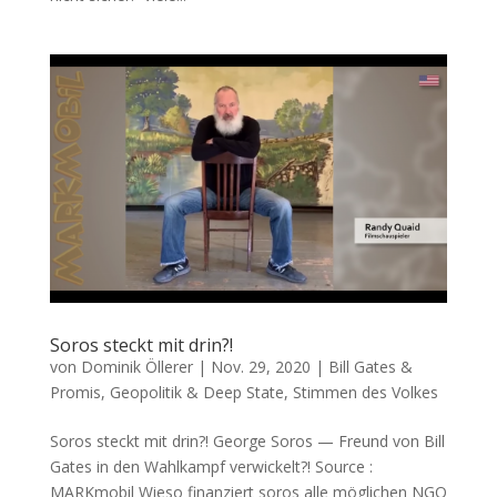
Soros steckt mit drin?!
von
Dominik Öllerer
|
Nov. 29, 2020
|
Bill Gates &
Promis
,
Geopolitik & Deep State
,
Stimmen des Volkes
Soros steckt mit drin?! Geor­ge Soros — Freund von Bill
Gates in den Wahl­kampf verwickelt?! Source :
MARKmobil Wie­so finan­ziert soros alle mög­li­chen NGO