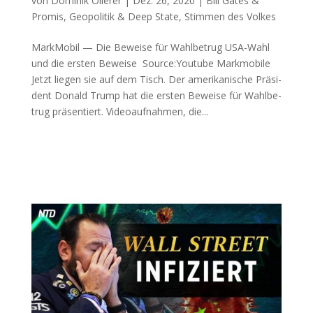
von
Dominik Öllerer
|
Dez. 26, 2020
|
Bill Gates &
Promis
,
Geopolitik & Deep State
,
Stimmen des Volkes
MarkMobil — Die Beweise für Wahlbetrug USA-Wahl
und die ers­ten Beweise Source:Youtube Mark­mo­bi­le
Jetzt lie­gen sie auf dem Tisch. Der ame­ri­ka­ni­sche Prä­si­
dent Donald Trump hat die ers­ten Bewei­se für Wahl­be­
trug prä­sen­tiert. Video­auf­nah­men, die...