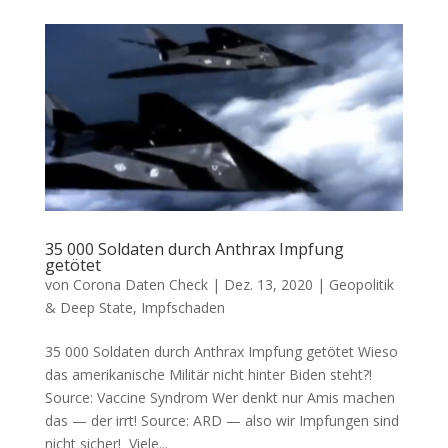
35 000 Soldaten durch Anthrax Impfung
getötet
von
Corona Daten Check
|
Dez. 13, 2020
|
Geopolitik
& Deep State
,
Impfschaden
35 000 Soldaten durch Anthrax Impfung getötet Wie­so
das ame­ri­ka­ni­sche Mili­tär nicht hin­ter Biden steht?!
Source: Vac­ci­ne Syndrom Wer denkt nur Amis machen
das — der irrt! Source: ARD — also wir Imp­fun­gen sind
nicht sicher! Vie­le...