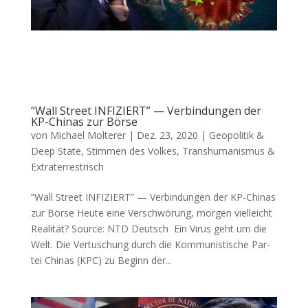
“Wall Street INFIZIERT” — Verbindungen der
KP-Chinas zur Börse
von
Michael Molterer
|
Dez. 23, 2020
|
Geopolitik &
Deep State
,
Stimmen des Volkes
,
Transhumanismus &
Extraterrestrisch
“Wall Street INFIZIERT” — Verbindungen der KP-Chinas
zur Börse Heu­te eine Ver­schwö­rung, mor­gen viel­leicht
Realität? Source: NTD Deutsch Ein Virus geht um die
Welt. Die Ver­tu­schung durch die Kom­mu­nis­ti­sche Par­
tei Chi­nas (KPC) zu Beginn der...