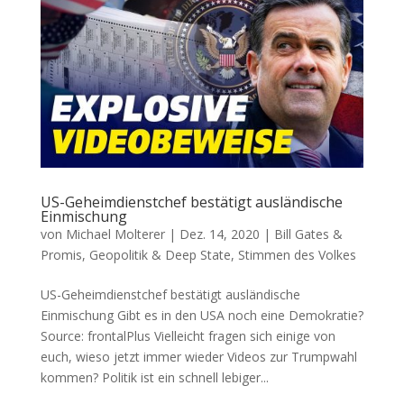
US-Geheimdienstchef bestätigt ausländische
Einmischung
von
Michael Molterer
|
Dez. 14, 2020
|
Bill Gates &
Promis
,
Geopolitik & Deep State
,
Stimmen des Volkes
US-Geheimdienstchef bestätigt ausländische
Einmischung Gibt es in den USA noch eine Demokratie?
Source: fron­talPlus Viel­leicht fra­gen sich eini­ge von
euch, wie­so jetzt immer wie­der Vide­os zur Trump­wahl
kom­men? Poli­tik ist ein schnell lebi­ger...