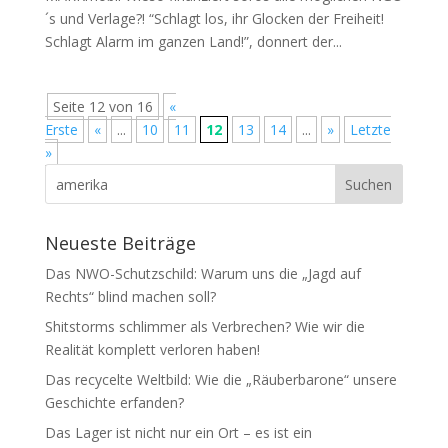
´s und Verlage?! “Schlagt los, ihr Glo­cken der Frei­heit!
Schlagt Alarm im gan­zen Land!”, don­nert der...
Seite 12 von 16
«
Erste
«
...
10
11
12
13
14
...
»
Letzte
»
Neueste Beiträge
Das NWO-Schutzschild: Warum uns die „Jagd auf
Rechts“ blind machen soll?
Shitstorms schlimmer als Verbrechen? Wie wir die
Realität komplett verloren haben!
Das recycelte Weltbild: Wie die „Räuberbarone“ unsere
Geschichte erfanden?
Das Lager ist nicht nur ein Ort – es ist ein