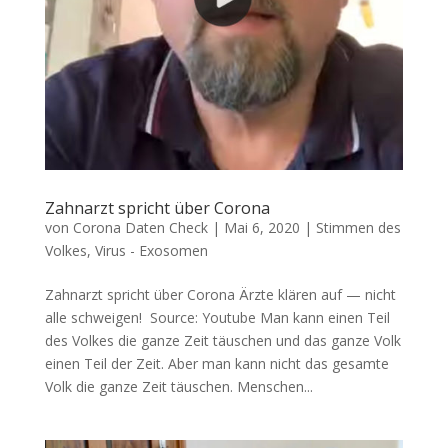
Zahnarzt spricht über Corona
von
Corona Daten Check
|
Mai 6, 2020
|
Stimmen des
Volkes
,
Virus - Exosomen
Zahnarzt spricht über Corona Ärz­te klä­ren auf — nicht
alle schweigen! Source: You­tube Man kann einen Teil
des Vol­kes die gan­ze Zeit täu­schen und das gan­ze Volk
einen Teil der Zeit. Aber man kann nicht das gesam­te
Volk die gan­ze Zeit täuschen. Men­schen...