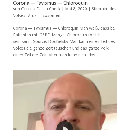
Corona — Favismus — Chloroquin
von
Corona Daten Check
|
Mai 8, 2020
|
Stimmen des
Volkes
,
Virus - Exosomen
Corona — Favismus — Chloroquin Man weiß, dass bei
Pati­en­ten mit G6PD Man­gel Chlo­ro­quin töd­lich
sein kann Source: Doc­Belsky Man kann einen Teil des
Vol­kes die gan­ze Zeit täu­schen und das gan­ze Volk
einen Teil der Zeit. Aber man kann nicht das...