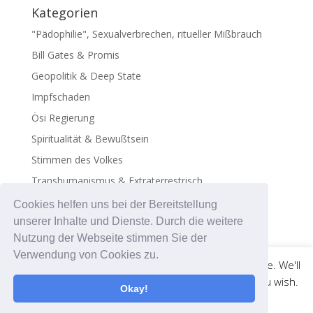
Kategorien
"Pädophilie", Sexualverbrechen, ritueller Mißbrauch
Bill Gates & Promis
Geopolitik & Deep State
Impfschaden
Ösi Regierung
Spiritualität & Bewußtsein
Stimmen des Volkes
Transhumanismus & Extraterrestrisch
Virus - Exosomen
Cookies helfen uns bei der Bereitstellung
unserer Inhalte und Dienste. Durch die weitere
Nutzung der Webseite stimmen Sie der
Verwendung von Cookies zu.
This website uses cookies to improve your experience. We'll
assume you're ok with this, but you can opt-out if you wish.
Okay!
© medicalweb.solutions | +43 676 501 52 58 |
Cookie settings
ACCEPT
info@coronadatencheck.com