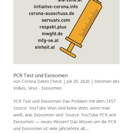
PCR Test und Exosomen
von
Corona Daten Check
|
Juli 29, 2020
|
Stimmen des
Volkes
,
Virus - Exosomen
PCR Test und Exosomen Das Pro­blem mit dem TEST
Source: You­Tube Viren sind kei­ne Viren, wenn man
weiß, was Exo­so­men sind Source: You­Tube PCR und
Exo­so­men — neu­es Wissen? Das Wis­sen um die PCR
und Exo­so­men ist vie­le Jahr­zehn­te alt,...