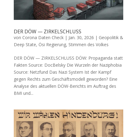
DER DÖW — ZIRKELSCHLUSS
von
Corona Daten Check
|
Jan. 30, 2026
|
Geopolitik &
Deep State
,
Ösi Regierung
,
Stimmen des Volkes
DER DÖW — ZIRKELSCHLUSS DÖW: Pro­pa­gan­da statt
Fakten Source: Doc­Bel­sky Die Wur­zeln der Naziphobia
Source: Netz­fund Das Nazi System Ist der Kampf
gegen Rechts zum Geschäfts­mo­dell geworden? Eine
Ana­ly­se des aktu­el­len DÖW-Berichts im Auf­trag des
BMI und...