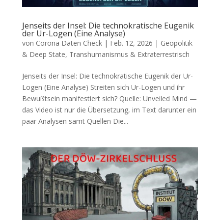
Jenseits der Insel: Die technokratische Eugenik
der Ur-Logen (Eine Analyse)
von
Corona Daten Check
|
Feb. 12, 2026
|
Geopolitik
& Deep State
,
Transhumanismus & Extraterrestrisch
Jenseits der Insel: Die technokratische Eugenik der Ur-
Logen (Eine Analyse) Strei­ten sich Ur-Logen und ihr
Bewußt­sein mani­fes­tiert sich? Quel­le: Unvei­led Mind —
das Video ist nur die Über­set­zung, im Text dar­un­ter ein
paar Ana­ly­sen samt Quellen Die...