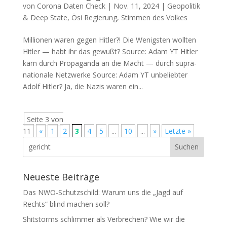
von
Corona Daten Check
|
Nov. 11, 2024
|
Geopolitik
& Deep State
,
Ösi Regierung
,
Stimmen des Volkes
Millionen waren gegen Hitler?! Die Wenigs­ten woll­ten
Hit­ler — habt ihr das gewußt? Source: Adam YT Hit­ler
kam durch Pro­pa­gan­da an die Macht — durch supra­
na­tio­na­le Netzwerke Source: Adam YT unbe­lieb­ter
Adolf Hitler? Ja, die Nazis waren ein...
Seite 3 von
11
«
1
2
3
4
5
...
10
...
»
Letzte »
Neueste Beiträge
Das NWO-Schutzschild: Warum uns die „Jagd auf
Rechts“ blind machen soll?
Shitstorms schlimmer als Verbrechen? Wie wir die