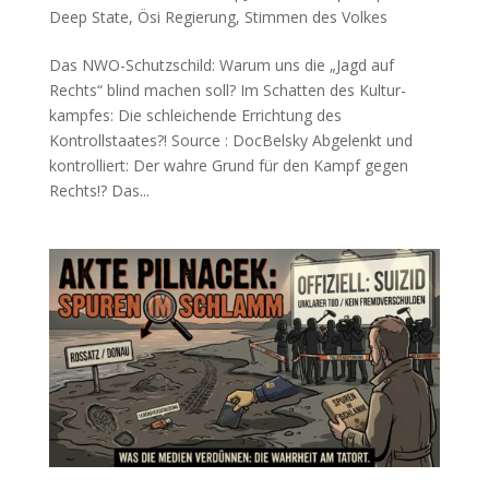
Deep State
,
Ösi Regierung
,
Stimmen des Volkes
Das NWO-Schutzschild: Warum uns die „Jagd auf
Rechts“ blind machen soll? Im Schat­ten des Kul­tur­
kamp­fes: Die schlei­chen­de Errich­tung des
Kontrollstaates?! Source : DocBelsky Abge­lenkt und
kon­trol­liert: Der wah­re Grund für den Kampf gegen
Rechts!? Das...