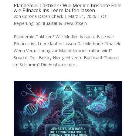
Plandemie-Taktiken? Wie Medien brisante Fälle
wie Pilnacek ins Leere laufen lassen
von
Corona Daten Check
|
März 31, 2026
|
Ösi
Regierung
,
Spiritualität & Bewußtsein
Plandemie-Taktiken? Wie Medien brisante Fälle wie
Pilnacek ins Leere laufen lassen Die Metho­de Pil­nacek:
Wenn Ver­tu­schung zur Macht­de­mons­tra­ti­on wird?
Source: Doc Belsky Hier gehts zum Buch­kauf “Spu­ren
im Schlamm” Die Ana­to­mie der...