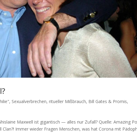
l?
ilie", Sexualverbrechen, ritueller Mißbrauch
,
Bill Gates & Promis
,
lai­ne Max­well ist gigan­tisch — alles nur Zufall? Quel­le: Ama­zing Po
Clan?! Immer wie­der Fra­gen Men­schen, was hat Coro­na mit Pädo­phi­