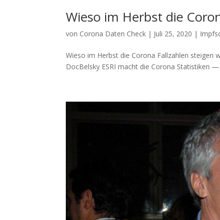
Wieso im Herbst die Coron
von
Corona Daten Check
|
Juli 25, 2020
|
Impfs
Wieso im Herbst die Corona Fallzahlen steigen we
Doc­Belsky ESRI macht die Coro­na Sta­tis­ti­ken — 