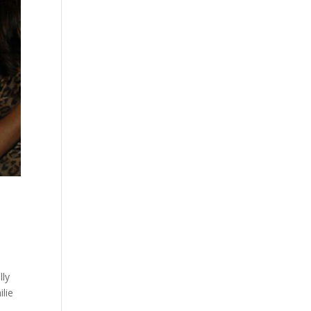
lly
lie