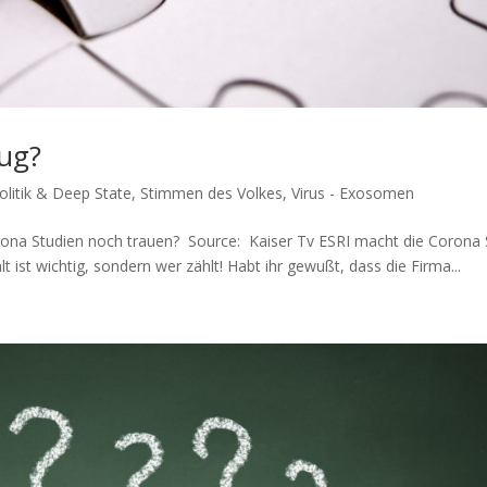
rug?
litik & Deep State
,
Stimmen des Volkes
,
Virus - Exosomen
na Stu­di­en noch trauen? Source: Kai­ser Tv ESRI macht die Coro­na 
t ist wich­tig, son­dern wer zählt! Habt ihr gewußt, dass die Fir­ma...