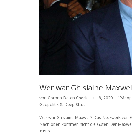
Wer war Ghislaine Maxwel
von
Corona Daten Check
|
Juli 8, 2020
|
"Pädoph
Geopolitik & Deep State
Wer war Ghislaine Maxwell? Das Netz­werk von Ghis­
Nach oben kom­men nicht die Guten Der Max­well 
zutun....