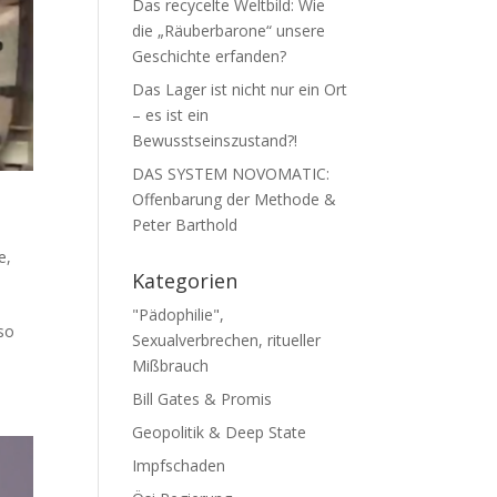
Das recycelte Weltbild: Wie
die „Räuberbarone“ unsere
Geschichte erfanden?
Das Lager ist nicht nur ein Ort
– es ist ein
Bewusstseinszustand?!
DAS SYSTEM NOVOMATIC:
Offenbarung der Methode &
Peter Barthold
e
,
Kategorien
"Pädophilie",
so
Sexualverbrechen, ritueller
Mißbrauch
Bill Gates & Promis
Geopolitik & Deep State
Impfschaden