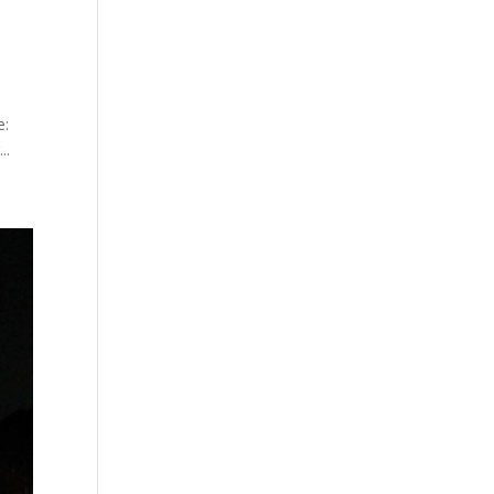
e:
..