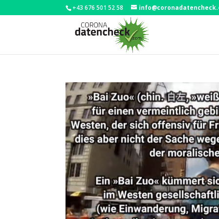
+43 676 501 52 58
info@coronadatencheck