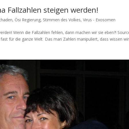
a Fallzahlen steigen werden!
chaden
,
Ösi Regierung
,
Stimmen des Volkes
,
Virus - Exosomen
rden! Wenn die Fall­zah­len feh­len, dann machen wir sie eben?! Sourc
fast für die gan­ze Welt Das man Zah­len mani­pu­liert, dass wis­sen wir.