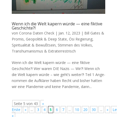
Wenn ich die Welt kapern würde — eine fiktive
Geschichte?!
von
Corona Daten Check
|
Jan. 12, 2023
|
Bill Gates &
Promis
,
Geopolitik & Deep State
,
Ösi Regierung
,
Spiritualität & Bewußtsein
,
Stimmen des Volkes
,
Transhumanismus & Extraterrestrisch
Wenn ich die Welt kapern würde — eine fiktive
Geschichte?! Wer waren DIE Nazis — Wir?! Wenn ich
die Welt kapern wür­de – wie geht’s wei­ter?! Teil 1 Ange­
nom­men die Auf­klä­rer haben Recht und bis­her hat­ten
wir eine Plan­de­mie und kei­ne Pan­de­mie, dann...
Seite 5 von 43
«
Erste
«
...
3
4
5
6
7
...
10
20
30
...
»
Le
»