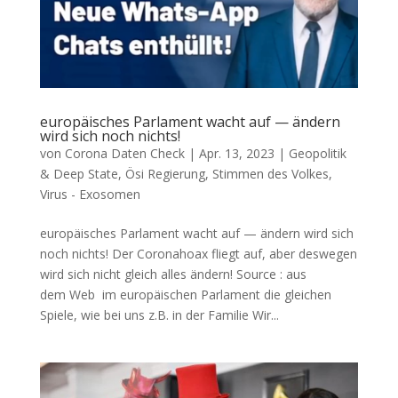
europäisches Parlament wacht auf — ändern
wird sich noch nichts!
von
Corona Daten Check
|
Apr. 13, 2023
|
Geopolitik
& Deep State
,
Ösi Regierung
,
Stimmen des Volkes
,
Virus - Exosomen
europäisches Parlament wacht auf — ändern wird sich
noch nichts! Der Coro­naho­ax fliegt auf, aber des­we­gen
wird sich nicht gleich alles ändern! Source : aus
dem Web im euro­päi­schen Par­la­ment die glei­chen
Spie­le, wie bei uns z.B. in der Familie Wir...