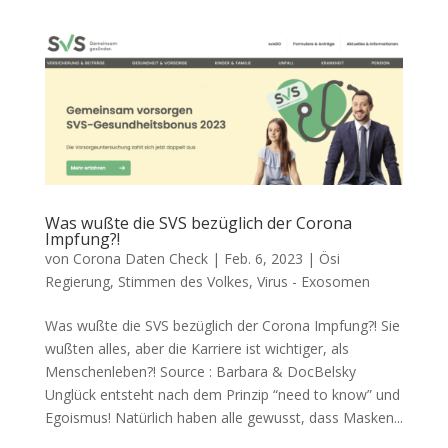
Was wußte die SVS bezüglich der Corona
Impfung?!
von
Corona Daten Check
|
Feb. 6, 2023
|
Ösi
Regierung
,
Stimmen des Volkes
,
Virus - Exosomen
Was wußte die SVS bezüglich der Corona Impfung?! Sie
wuß­ten alles, aber die Kar­rie­re ist wich­ti­ger, als
Menschenleben?! Source : Bar­ba­ra & DocBelsky
Unglück ent­steht nach dem Prin­zip “need to know” und
Egoismus! Natür­lich haben alle gewusst, dass Mas­ken...