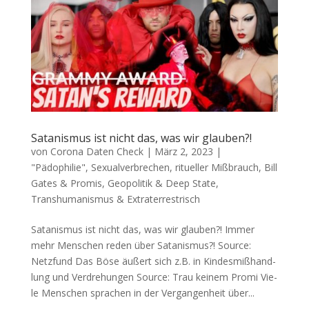
Satanismus ist nicht das, was wir glauben?!
von
Corona Daten Check
|
März 2, 2023
|
"Pädophilie", Sexualverbrechen, ritueller Mißbrauch
,
Bill
Gates & Promis
,
Geopolitik & Deep State
,
Transhumanismus & Extraterrestrisch
Satanismus ist nicht das, was wir glauben?! Immer
mehr Men­schen reden über Satanismus?! Source:
Netz­fund Das Böse äußert sich z.B. in Kin­des­miß­hand­
lung und Verdrehungen Source: Trau kei­nem Promi Vie­
le Men­schen spra­chen in der Ver­gan­gen­heit über...