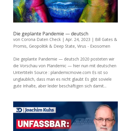
Die geplante Pandemie — deutsch
von
Corona Daten Check
|
Apr. 24, 2023
|
Bill Gates &
Promis
,
Geopolitik & Deep State
,
Virus - Exosomen
Die geplante Pandemie — deutsch 2020 pos­te­ten wir
die Vor­schau von Plan­de­mic — hier nun mit deut­schen
Untertiteln Source : plandemicmovie.com Es ist so
unglaub­lich, dass man es nicht glaubt Es gibt sovie­le
gute Inhal­te, aber lei­der beschäf­ti­gen sich damit...