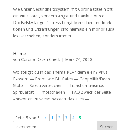
Wie unser Gesundheitssystem mit Corona tötet nicht
ein Virus tötet, son­dern Angst und Panik! Source :
DocBelsky lan­ge Dis­tress bringt Men­schen um Infek­
tio­nen und Erkran­kun­gen sind nie­mals ein mono­kau­sa­
les Gesche­hen, son­dern immer...
Home
von
Corona Daten Check
|
März 24, 2020
Wo steigst du in das The­ma PLAN­de­mie ein? Virus —
Exo­som — Pro­mi wie Bill Gates — Geopolitik/Deep
Sta­te — Sexu­al­ver­bre­chen — Trans­hu­ma­nis­mus —
Spi­ri­tua­li­tät — Impf­schä­den — FAQ Zweck der Sei­te:
Ant­wor­ten zu wie­so pas­siert das alles —...
Seite 5 von 5
«
1
2
3
4
5