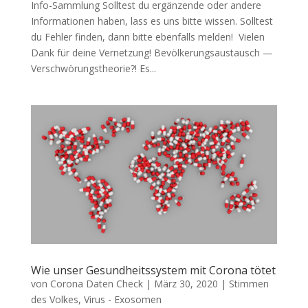
Info-Samm­lung Soll­test du ergän­zen­de oder ande­re
Infor­ma­tio­nen haben, lass es uns bit­te wis­sen. Soll­test
du Feh­ler fin­den, dann bit­te eben­falls mel­den! Vie­len
Dank für dei­ne Vernetzung! Bevöl­ke­rungs­aus­tausch —
Verschwörungstheorie?! Es...
Wie unser Gesundheitssystem mit Corona tötet
von
Corona Daten Check
|
März 30, 2020
|
Stimmen
des Volkes
,
Virus - Exosomen