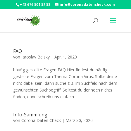
+43 676 501 52 58
info@coronadatencheck.com
FAQ
von
Jaroslav Belsky
|
Apr. 1, 2020
häu­fig gestell­te Fra­gen FAQ Hier fin­dest du häu­fig
gestell­te Fra­gen zum The­ma Coro­na Virus. Soll­te dei­ne
nicht dabei sein, dann suche z.B. im Such­feld nach dem
gewünsch­ten Such­be­griff! Soll­test du den­noch nichts
fin­den, dann schreib uns ein­fach...
Info-Sammlung
von
Corona Daten Check
|
März 30, 2020