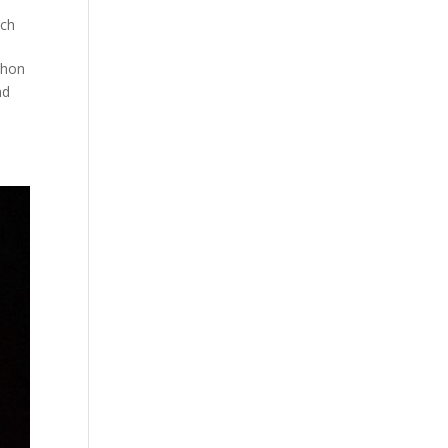
sch
chon
nd