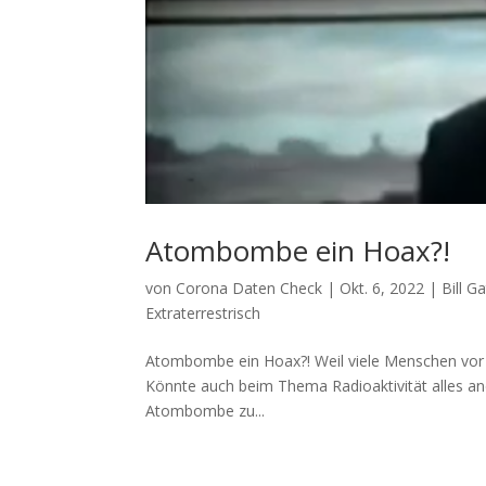
Atombombe ein Hoax?!
von
Corona Daten Check
|
Okt. 6, 2022
|
Bill G
Extraterrestrisch
Atombombe ein Hoax?! Weil vie­le Men­schen vor
Könn­te auch beim The­ma Radio­ak­ti­vi­tät alle
Atom­bom­be zu...