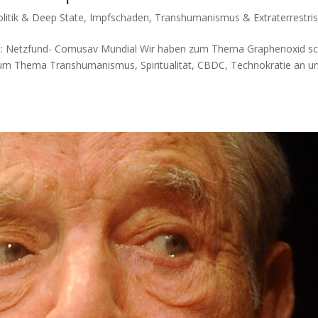
litik & Deep State
,
Impfschaden
,
Transhumanismus & Extraterrestri
le: Netz­fund- Comus­av Mundial Wir haben zum The­ma Gra­phen­oxid s
m The­ma Trans­hu­ma­nis­mus, Spi­ri­tua­li­tät, CBDC, Tech­no­kra­tie an u