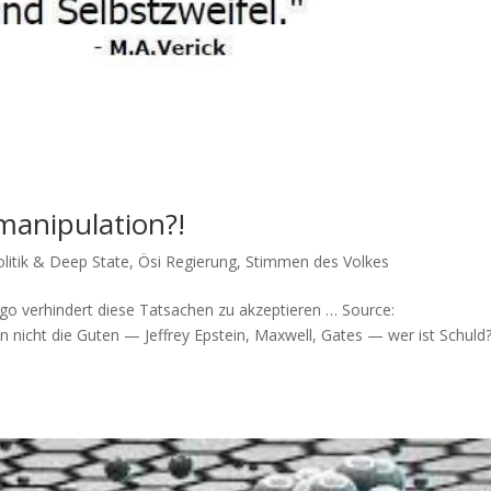
anipulation?!
litik & Deep State
,
Ösi Regierung
,
Stimmen des Volkes
ver­hin­dert die­se Tat­sa­chen zu akzeptieren … Source:
nicht die Guten — Jef­frey Epstein, Max­well, Gates — wer ist Schuld?