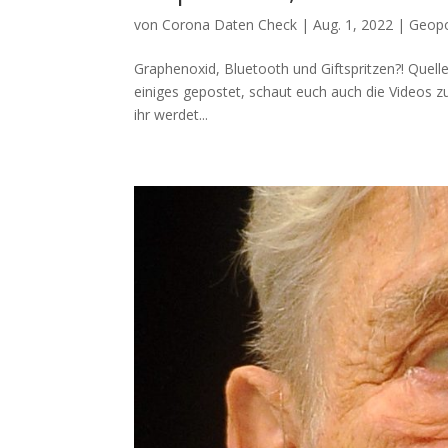
von
Corona Daten Check
|
Aug. 1, 2022
|
Geopo
Graphenoxid, Bluetooth und Giftspritzen?! Quel­
eini­ges gepos­tet, schaut euch auch die Vide­os zu
ihr wer­det...