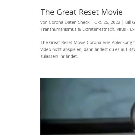
The Great Reset Movie
von
Corona Daten Check
|
Okt. 26, 2022
|
Bill
Transhumanismus & Extraterrestrisch
,
Virus - 
The Great Reset Movie Coro­na eine Ablen­kung fü
Video nicht abspie­len, dann fin­dest du es auf Bi
zulassen! Ihr fin­det...