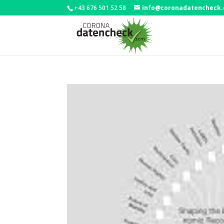
+43 676 501 52 58
info@coronadatencheck