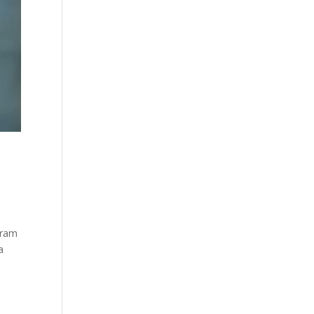
gram
a