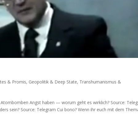
ates & Promis
,
Geopolitik & Deep State
,
Transhumanismus &
 Atom­bom­ben Angst haben — wor­um geht es wirklich? Source: Tele­
s anders sein? Source: Tele­gram Cui bono? Wenn ihr euch mit dem The­m