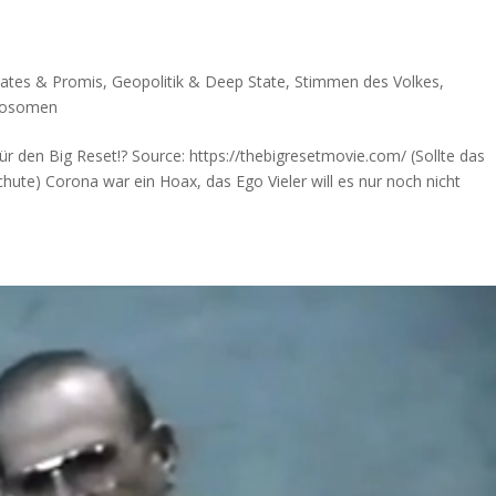
 Gates & Promis
,
Geopolitik & Deep State
,
Stimmen des Volkes
,
Exosomen
r den Big Reset!? Source: https://thebigresetmovie.com/ (Soll­te das
tchute) Coro­na war ein Hoax, das Ego Vie­ler will es nur noch nicht