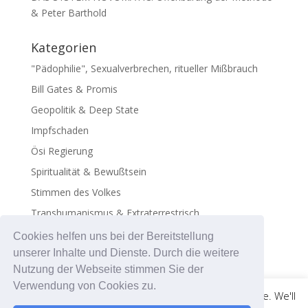
& Peter Barthold
Kategorien
"Pädophilie", Sexualverbrechen, ritueller Mißbrauch
Bill Gates & Promis
Geopolitik & Deep State
Impfschaden
Ösi Regierung
Spiritualität & Bewußtsein
Stimmen des Volkes
Transhumanismus & Extraterrestrisch
Virus - Exosomen
Cookies helfen uns bei der Bereitstellung
unserer Inhalte und Dienste. Durch die weitere
Nutzung der Webseite stimmen Sie der
Verwendung von Cookies zu.
This website uses cookies to improve your experience. We'll