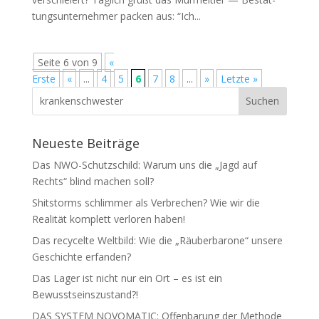
tungs­un­ter­neh­mer packen aus: “Ich...
Seite 6 von 9
«
Erste
«
...
4
5
6
7
8
...
»
Letzte »
Neueste Beiträge
Das NWO-Schutzschild: Warum uns die „Jagd auf
Rechts“ blind machen soll?
Shitstorms schlimmer als Verbrechen? Wie wir die
Realität komplett verloren haben!
Das recycelte Weltbild: Wie die „Räuberbarone“ unsere
Geschichte erfanden?
Das Lager ist nicht nur ein Ort – es ist ein
Bewusstseinszustand?!
DAS SYSTEM NOVOMATIC: Offenbarung der Methode