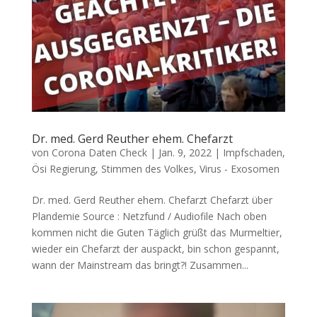
Dr. med. Gerd Reuther ehem. Chefarzt
von
Corona Daten Check
|
Jan. 9, 2022
|
Impfschaden
,
Ösi Regierung
,
Stimmen des Volkes
,
Virus - Exosomen
Dr. med. Gerd Reuther ehem. Chefarzt Chef­arzt über
Plandemie Source : Netz­fund / Audiofile Nach oben
kom­men nicht die Guten Täg­lich grüßt das Mur­mel­tier,
wie­der ein Chef­arzt der aus­packt, bin schon gespannt,
wann der Main­stream das bringt?! Zusam­men...