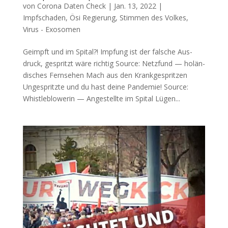
von
Corona Daten Check
|
Jan. 13, 2022
|
Impfschaden
,
Ösi Regierung
,
Stimmen des Volkes
,
Virus - Exosomen
Geimpft und im Spital?! Imp­fung ist der fal­sche Aus­
druck, gespritzt wäre richtig Source: Netz­fund — holän­
di­sches Fernsehen Mach aus den Krank­ge­sprit­zen
Unge­spritz­te und du hast dei­ne Pandemie! Source:
Whist­leb­lo­we­rin — Ange­stell­te im Spital Lügen...