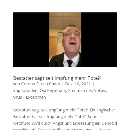
Bestatter sagt seit Impfung mehr Tote?!
von
Corona Daten Check
|
Dez. 10, 2021
|
Impfschaden
,
Ösi Regierung
,
Stimmen des Volkes
,
Virus - Exosomen
Bestatter sagt seit Impfung mehr Tote?! Ein eng­li­scher
Bestat­ter hat seit Imp­fung mehr Tote?! Source :
Netzfund Wird durch Angst und Erpres­sung ein Geno­zid
verschleiert? Täg­lich grüßt das Mur­mel­tier — Bestat­