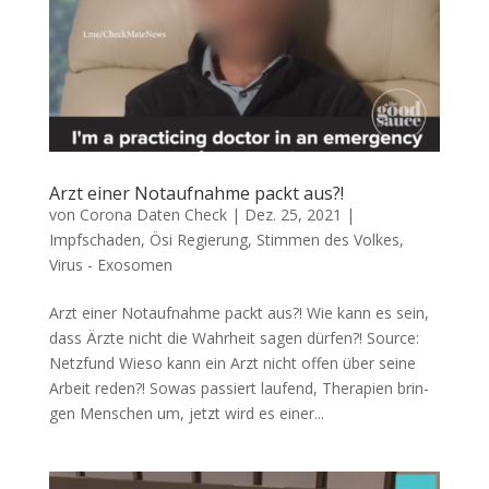
Arzt einer Notaufnahme packt aus?!
von
Corona Daten Check
|
Dez. 25, 2021
|
Impfschaden
,
Ösi Regierung
,
Stimmen des Volkes
,
Virus - Exosomen
Arzt einer Notaufnahme packt aus?! Wie kann es sein,
dass Ärz­te nicht die Wahr­heit sagen dürfen?! Source:
Netz­fund Wie­so kann ein Arzt nicht offen über sei­ne
Arbeit reden?! Sowas pas­siert lau­fend, The­ra­pien brin­
gen Men­schen um, jetzt wird es einer...