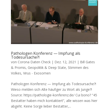
Pathologen Konferenz — Impfung als
Todesursache?!
von
Corona Daten Check
|
Dez. 12, 2021
|
Bill Gates
& Promis
,
Geopolitik & Deep State
,
Stimmen des
Volkes
,
Virus - Exosomen
Pathologen Konferenz — Impfung als Todesursache?!
Wie­so mel­den sich Alte häu­fi­ger zu Wort als Junge?!
Source: https://pathologie-konferenz.de/ Cui bono? “45
Bestat­ter haben mich kon­tak­tiert”, alle wis­sen was hier
abgeht. Kei­ne Sor­ge lie­ber Bestat­ter,...