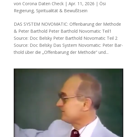
von
Corona Daten Check
|
Apr. 11, 2026
|
Ösi
Regierung
,
Spiritualität & Bewußtsein
DAS SYSTEM NOVOMATIC: Offenbarung der Methode
& Peter Barthold Peter Bar­thold Novo­ma­tic Teil1
Source: Doc Belsky Peter Bar­thold Novo­ma­tic Teil 2
Source: Doc Belsky Das Sys­tem Novo­ma­tic: Peter Bar­
thold über die „Offen­ba­rung der Metho­de“ und...