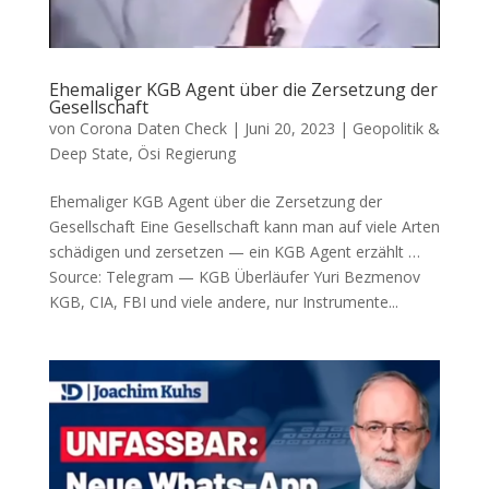
Ehemaliger KGB Agent über die Zersetzung der
Gesellschaft
von
Corona Daten Check
|
Juni 20, 2023
|
Geopolitik &
Deep State
,
Ösi Regierung
Ehemaliger KGB Agent über die Zersetzung der
Gesellschaft Eine Gesell­schaft kann man auf vie­le Arten
schä­di­gen und zer­set­zen — ein KGB Agent erzählt …
Source: Tele­gram — KGB Über­läu­fer Yuri Bezmenov
KGB, CIA, FBI und vie­le ande­re, nur Instru­men­te...