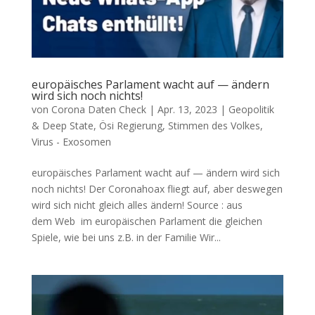
europäisches Parlament wacht auf — ändern
wird sich noch nichts!
von
Corona Daten Check
|
Apr. 13, 2023
|
Geopolitik
& Deep State
,
Ösi Regierung
,
Stimmen des Volkes
,
Virus - Exosomen
europäisches Parlament wacht auf — ändern wird sich
noch nichts! Der Coro­naho­ax fliegt auf, aber des­we­gen
wird sich nicht gleich alles ändern! Source : aus
dem Web im euro­päi­schen Par­la­ment die glei­chen
Spie­le, wie bei uns z.B. in der Familie Wir...