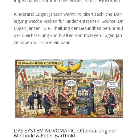
Impfschaden
,
Stimmen des Volkes
,
Virus - Exosomen
Kinderarzt Eugen Janzen warnt Politiker! sach­li­che Dar­
le­gung wel­che Risi­ken für Kin­der entstehen Source: Dr.
Eugen Janzen Die Erhal­tung der Gesund­heit beruht auf
der Gleich­stel­lung von Kräften Von Kol­le­gen Eugen Jan­
ze haben wir schon ein paar...
DAS SYSTEM NOVOMATIC: Offenbarung der
Methode & Peter Barthold