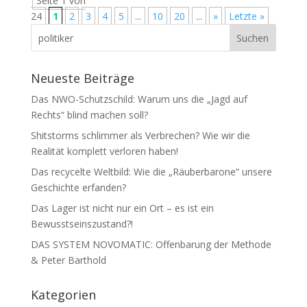
Seite 1 von
24
1
2
3
4
5
...
10
20
...
»
Letzte »
Neueste Beiträge
Das NWO-Schutzschild: Warum uns die „Jagd auf
Rechts“ blind machen soll?
Shitstorms schlimmer als Verbrechen? Wie wir die
Realität komplett verloren haben!
Das recycelte Weltbild: Wie die „Räuberbarone“ unsere
Geschichte erfanden?
Das Lager ist nicht nur ein Ort – es ist ein
Bewusstseinszustand?!
DAS SYSTEM NOVOMATIC: Offenbarung der Methode
& Peter Barthold
Kategorien