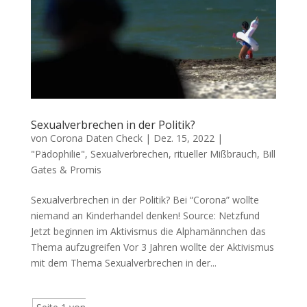
Sexualverbrechen in der Politik?
von
Corona Daten Check
|
Dez. 15, 2022
|
"Pädophilie", Sexualverbrechen, ritueller Mißbrauch
,
Bill
Gates & Promis
Sexualverbrechen in der Politik? Bei “Coro­na” woll­te
nie­mand an Kin­der­han­del denken! Source: Netz­fund
Jetzt begin­nen im Akti­vis­mus die Alpha­männ­chen das
The­ma aufzugreifen Vor 3 Jah­ren woll­te der Akti­vis­mus
mit dem The­ma Sexu­al­ver­bre­chen in der...