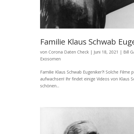
Familie Klaus Schwab Euge
von
Corona Daten Check
|
Juni 18, 2021
|
Bill 
Exosomen
Familie Klaus Schwab Eugeniker?! Sol­che Fil­me 
aufwachsen! Ihr fin­det eini­ge Vide­os von Klaus
schö­nen...