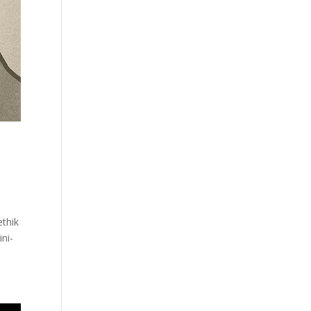
ethik
ini­