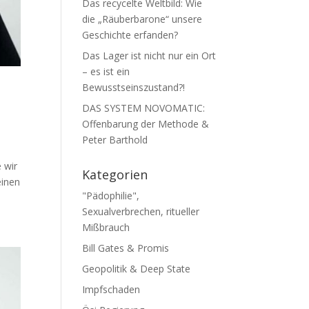
Das recycelte Weltbild: Wie
die „Räuberbarone“ unsere
Geschichte erfanden?
Das Lager ist nicht nur ein Ort
– es ist ein
Bewusstseinszustand?!
DAS SYSTEM NOVOMATIC:
Offenbarung der Methode &
Peter Barthold
 wir
Kategorien
i­nen
"Pädophilie",
Sexualverbrechen, ritueller
Mißbrauch
Bill Gates & Promis
Geopolitik & Deep State
Impfschaden