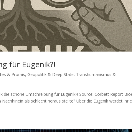
ng für Eugenik?!
ates & Promis
,
Geopolitik & Deep State
,
Transhumanismus &
k die schö­ne Umschrei­bung für Eugenik?! Source: Cor­bett Report Bio­
 Nach­hin­ein als schlecht her­aus stellte? Über die Euge­nik wer­det ihr e