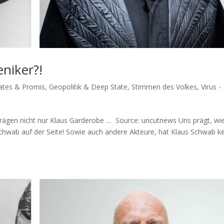
niker?!
Gates & Promis
,
Geopolitik & Deep State
,
Stimmen des Volkes
,
Virus -
prä­gen nicht nur Klaus Garderobe … Source: uncut­news Uns prägt, wie
 Schwab auf der Sei­te! Sowie auch ande­re Akteu­re, hat Klaus Schwab ke