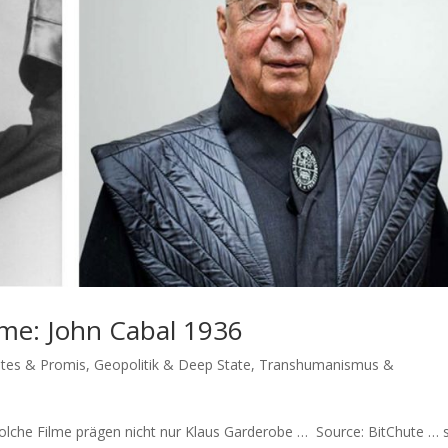
me: John Cabal 1936
Gates & Promis
,
Geopolitik & Deep State
,
Transhumanismus &
­che Fil­me prä­gen nicht nur Klaus Garderobe … Source: BitChu­te … 