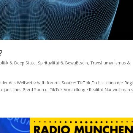
?
litik & Deep State
,
Spiritualität & Bewußtsein
,
Transhumanismus &
ün­der des Weltwirtschaftsforums Source: Tik­Tok Du bist dann der Regi
o­ja­ni­sches Pferd Source: Tik­Tok Vor­stel­lung ≠Rea­li­tät Nur weil man 