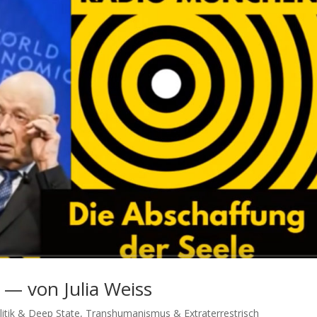
 — von Julia Weiss
itik & Deep State
,
Transhumanismus & Extraterrestrisch