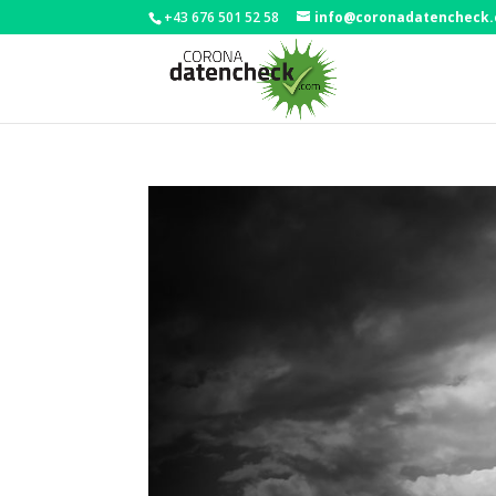
+43 676 501 52 58
info@coronadatencheck