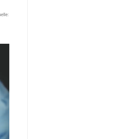
l­le: