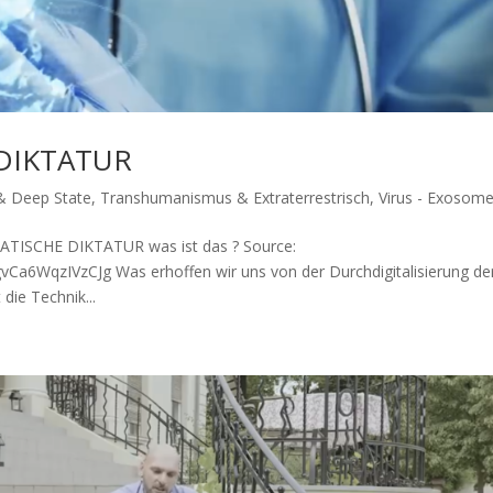
DIKTATUR
 & Deep State
,
Transhumanismus & Extraterrestrisch
,
Virus - Exosom
SCHE DIKTATUR was ist das ? Source:
WqzIVzCJg Was erhof­fen wir uns von der Durch­di­gi­ta­li­sie­rung de
die Tech­nik...