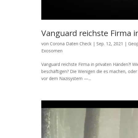
Vanguard reichste Firma i
von
Corona Daten Check
|
Sep. 12, 2021
|
Geop
Exosomen
Vanguard reichste Firma in privaten Händen?! Wie
beschäftigen? Die Weni­gen die es machen, oder di
vor dem Nazi­sys­tem —...