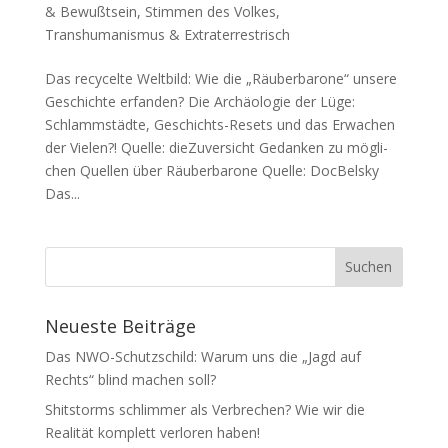
& Bewußtsein
,
Stimmen des Volkes
,
Transhumanismus & Extraterrestrisch
Das recycelte Weltbild: Wie die „Räuberbarone“ unsere
Geschichte erfanden? Die Archäo­lo­gie der Lüge:
Schlamm­städ­te, Geschichts-Resets und das Erwa­chen
der Vielen?! Quel­le: dieZuversicht Gedan­ken zu mög­li­
chen Quel­len über Räuberbarone Quel­le: DocBelsky
Das...
Neueste Beiträge
Das NWO-Schutzschild: Warum uns die „Jagd auf
Rechts“ blind machen soll?
Shitstorms schlimmer als Verbrechen? Wie wir die
Realität komplett verloren haben!