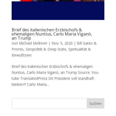
Brief des italienischen Erzbischofs &
ehemaligen Nuntius, Carlo Maria Viganò,
an Trump
von
Michael Molterer
|
Nov. 5, 2020
|
Bill Gates &
Promis
,
Geopolitik & Deep State
,
Spiritualität &
Bewußtsein
Brief des italienischen Erzbischofs & ehemaligen
Nuntius, Carlo Maria Viganò, an Trump Source: You­
tube Trans­la­ted­Press DE Prä­si­dent soll stand­haft
bleiben?! Car­lo Maria...