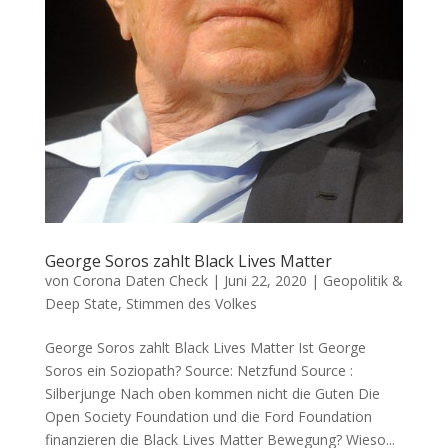
George Soros zahlt Black Lives Matter
von
Corona Daten Check
|
Juni 22, 2020
|
Geopolitik &
Deep State
,
Stimmen des Volkes
George Soros zahlt Black Lives Matter Ist Geor­ge
Soros ein Soziopath? Source: Netz­fund Source :
Silberjunge Nach oben kom­men nicht die Guten Die
Open Socie­ty Foun­da­ti­on und die Ford Foun­da­ti­on
finan­zie­ren die Black Lives Mat­ter Bewe­gung? Wie­so...