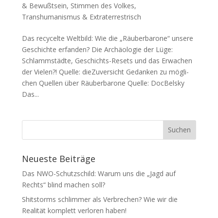
& Bewußtsein
,
Stimmen des Volkes
,
Transhumanismus & Extraterrestrisch
Das recycelte Weltbild: Wie die „Räuberbarone“ unsere
Geschichte erfanden? Die Archäo­lo­gie der Lüge:
Schlamm­städ­te, Geschichts-Resets und das Erwa­chen
der Vielen?! Quel­le: dieZuversicht Gedan­ken zu mög­li­
chen Quel­len über Räuberbarone Quel­le: DocBelsky
Das...
Neueste Beiträge
Das NWO-Schutzschild: Warum uns die „Jagd auf
Rechts“ blind machen soll?
Shitstorms schlimmer als Verbrechen? Wie wir die
Realität komplett verloren haben!