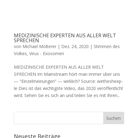
MEDIZINISCHE EXPERTEN AUS ALLER WELT
SPRECHEN
von
Michael Molterer
|
Dez. 24, 2020
|
Stimmen des
Volkes
,
Virus - Exosomen
MEDIZINISCHE EXPERTEN AUS ALLER WELT
SPRECHEN Im Main­stream hört man immer über uns
— “Ein­zel­mei­nun­gen” — wirklich? Source: wethes­heep­
le Dies ist das wich­tigs­te Video, das 2020 ver­öf­fent­licht
wird. Sehen Sie es sich an und tei­len Sie es mit Ihren...
Neueste Beiträge