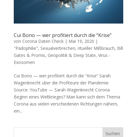
Cui Bono — wer profitiert durch die “Krise”
von
Corona Daten Check
|
Mai 19, 2020
|
"Pädophilie", Sexualverbrechen, ritueller Mißbrauch
,
Bill
Gates & Promis
,
Geopolitik & Deep State
,
Virus -
Exosomen
Cui Bono — wer profitiert durch die “Krise” Sarah
Wagen­knecht über die Pro­fi­teu­re der Plandemie
Source: You­Tube — Sarah Wagenknecht Coro­na
Beginn eines Weltkrieges? Man kann sich dem The­ma
Coro­na aus vie­len ver­schie­de­nen Rich­tun­gen nähern,
ein...