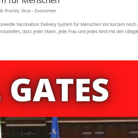
tem für Menschen
s & Promis
,
Virus - Exosomen
oneedle Vaccination Delivery System für Menschen Vor kur­zem noch 
u­stel­len, dass jeder Mann, jede Frau und jedes Kind mit den obli­ga­to