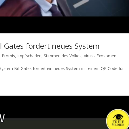
ll Gates fordert neues System
& Promis
,
Impfschaden
,
Stimmen des Volkes
,
Virus - Exosomen
System Bill Gates for­dert ein neu­es Sys­tem mit einem QR Code für