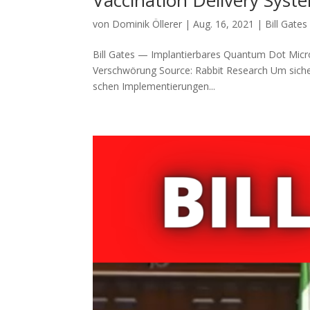
Vaccination Delivery Sys
von
Dominik Öllerer
|
Aug. 16, 2021
|
Bill Gate
Bill Gates — Implantierbares Quantum Dot Micr
Verschwörung Source: Rab­bit Research Um sicher­z
schen Imple­men­tie­run­gen...