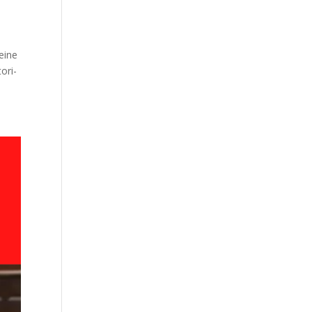
eine
­ri­