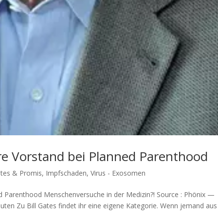
hre Vorstand bei Planned Parenthood
Gates & Promis
,
Impfschaden
,
Virus - Exosomen
 Parenthood Men­schen­ver­su­che in der Medizin?! Source : Phö­nix —
n Zu Bill Gates fin­det ihr eine eige­ne Kate­go­rie. Wenn jemand aus