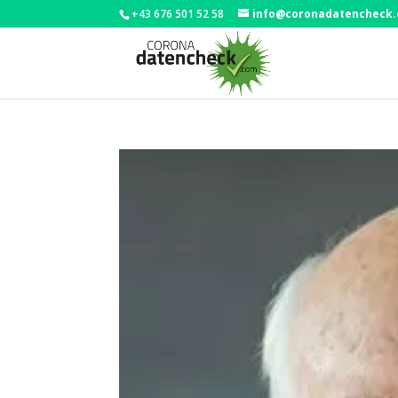
+43 676 501 52 58
info@coronadatencheck