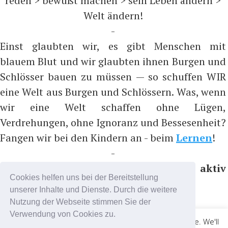
reden > bewußt machen > sein Leben ändern >
Welt ändern!
-
Einst glaubten wir, es gibt Menschen mit
blauem Blut und wir glaubten ihnen Burgen und
Schlösser bauen zu müssen — so schuffen WIR
eine Welt aus Burgen und Schlössern. Was, wenn
wir eine Welt schaffen ohne Lügen,
Verdrehungen, ohne Ignoranz und Bessesenheit?
Fangen wir bei den Kindern an - beim
Lernen
!
-
Bitte nicht folgen, sondern aktiv
Cookies helfen uns bei der Bereitstellung
teilnehmen, z.B. auf ...
unserer Inhalte und Dienste. Durch die weitere
https://t.me/coronadatencheck
Nutzung der Webseite stimmen Sie der
(Nachrichtenkanal)
Verwendung von Cookies zu.
This website uses cookies to improve your experience. We'll
https://t.me/cdc_chat
(Chatkanal)