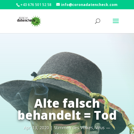
+43 676 501 52 58
info@coronadatencheck.com
Alte falsch
behandelt = Tod
Apr. 13, 2020
|
Stim­men des Vol­kes
,
Virus —