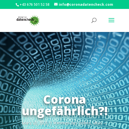
+43 676 501 52 58
info@coronadatencheck.com
Corona
ungefährlich?!
März 30, 2020
|
Stim­men des Vol­kes
,
Virus —