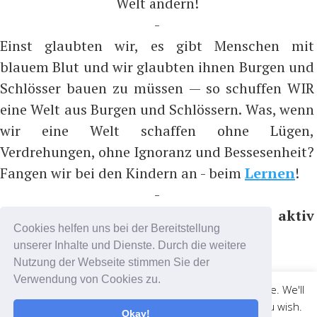
Welt ändern!
-
Einst glaubten wir, es gibt Menschen mit
blauem Blut und wir glaubten ihnen Burgen und
Schlösser bauen zu müssen — so schuffen WIR
eine Welt aus Burgen und Schlössern. Was, wenn
wir eine Welt schaffen ohne Lügen,
Verdrehungen, ohne Ignoranz und Bessesenheit?
Fangen wir bei den Kindern an - beim
Lernen
!
-
Bitte nicht folgen, sondern aktiv
Cookies helfen uns bei der Bereitstellung
teilnehmen, z.B. auf ...
unserer Inhalte und Dienste. Durch die weitere
https://t.me/coronadatencheck
Nutzung der Webseite stimmen Sie der
(Nachrichtenkanal)
Verwendung von Cookies zu.
This website uses cookies to improve your experience. We'll
https://t.me/cdc_chat
(Chatkanal)
assume you're ok with this, but you can opt-out if you wish.
Okay!