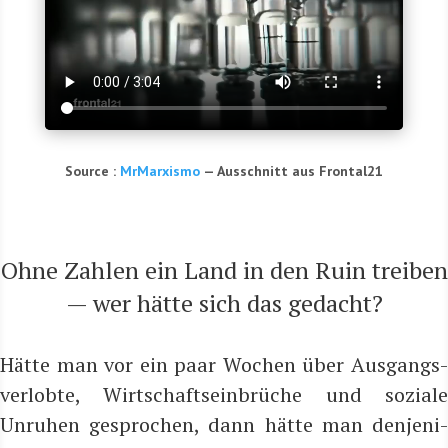
Source :
MrMar­xis­mo
— Aus­schnitt aus Frontal21
Ohne Zah­len ein Land in den Ruin trei­ben
— wer hät­te sich das gedacht?
Hät­te man vor ein paar Wochen über Aus­gangs­
ver­lob­te, Wirt­schafts­ein­brü­che und sozia­le
Unru­hen gespro­chen, dann hät­te man den­je­ni­