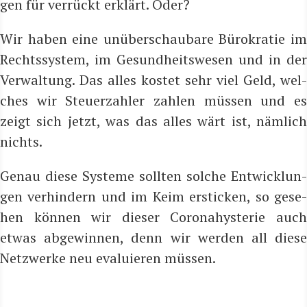
gen für ver­rückt erklärt. Oder?
Wir haben eine unüber­schau­ba­re Büro­kra­tie im
Rechts­sys­tem, im Gesund­heits­we­sen und in der
Ver­wal­tung. Das alles kos­tet sehr viel Geld, wel­
ches wir Steu­er­zah­ler zah­len müs­sen und es
zeigt sich jetzt, was das alles wärt ist, näm­lich
nichts.
Genau die­se Sys­te­me soll­ten sol­che Ent­wick­lun­
gen ver­hin­dern und im Keim ersti­cken, so gese­
hen kön­nen wir die­ser Coro­na­hys­te­rie auch
etwas abge­win­nen, denn wir wer­den all die­se
Netz­wer­ke neu eva­lu­ie­ren müssen.