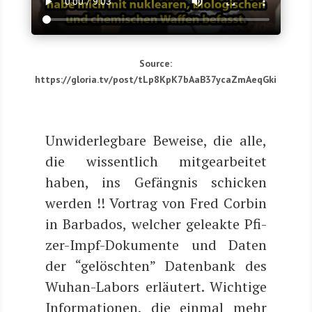
Source:
https://gloria.tv/post/tLp8KpK7bAaB37ycaZmAeqGki
Unwi­der­leg­ba­re Bewei­se, die alle,
die wis­sent­lich mit­ge­ar­bei­tet
haben, ins Gefäng­nis schi­cken
wer­den !! Vor­trag von Fred Cor­bin
in Bar­ba­dos, wel­cher gele­ak­te Pfi­
zer-Impf-Doku­men­te und Daten
der “gelösch­ten” Daten­bank des
Wuhan-Labors erläu­tert. Wich­ti­ge
Infor­ma­tio­nen, die ein­mal mehr