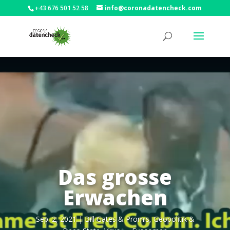
+43 676 501 52 58
info@coronadatencheck.com
Das grosse
Erwachen
Sep. 2, 2021
|
Bill Gates & Pro­mis
,
Geo­po­li­tik &