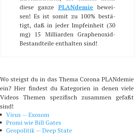
die­se gan­ze
PLAN­de­mie
bewei­
sen! Es ist somit zu 100% bestä­
tigt, daß in jeder Impf­ein­heit (30
mg) 15 Mil­li­ar­den Gra­phen­oxid-
Bestand­tei­le ent­hal­ten sind!
Wo steigst du in das Thema Corona PLANdemie
ein? Hier findest du Kategorien in denen viele
Videos Themen spezifisch zusammen gefaßt
sind!
Virus — Exosom
Promi wie Bill Gates
Geopolitik — Deep State