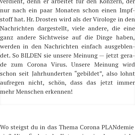
ver­dient, denn er arbei­tet für den Kon­zern, der
nur nach ein paar Mona­ten schon einen Impf­
stoff hat. Hr. Dros­ten wird als der Viro­lo­ge in den
Nach­rich­ten dar­ge­stellt, vie­le ande­re, die eine
ganz ande­re Sicht­wei­se auf die Din­ge haben,
wer­den in den Nach­rich­ten ein­fach aus­ge­blen­
det. So BILDEN sie unse­re Mei­nung — jetzt gera­
de zum Coro­na Virus. Unse­re Mei­nung wird
schon seit Jahr­hun­der­ten “gebil­det”, also lohnt
auf­re­gen nicht, schön, dass das jetzt immer
mehr Men­schen erkennen!
Wo steigst du in das Thema Corona PLANdemie