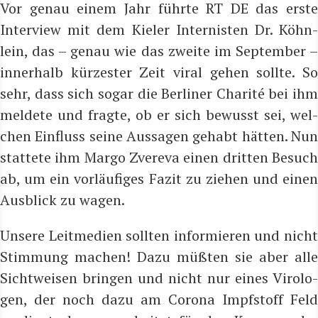
Vor genau einem Jahr führ­te RT DE das ers­te
Inter­view mit dem Kie­ler Inter­nis­ten Dr. Köhn­
lein, das – genau wie das zwei­te im Sep­tem­ber –
inner­halb kür­zes­ter Zeit viral gehen soll­te. So
sehr, dass sich sogar die Ber­li­ner Cha­ri­té bei ihm
mel­de­te und frag­te, ob er sich bewusst sei, wel­
chen Ein­fluss sei­ne Aus­sa­gen gehabt hät­ten. Nun
stat­te­te ihm Mar­go Zver­eva einen drit­ten Besuch
ab, um ein vor­läu­fi­ges Fazit zu zie­hen und einen
Aus­blick zu wagen.
Unse­re Leit­me­di­en soll­ten infor­mie­ren und nicht
Stim­mung machen! Dazu müß­ten sie aber alle
Sicht­wei­sen brin­gen und nicht nur eines Viro­lo­
gen, der noch dazu am Coro­na Impf­stoff Feld