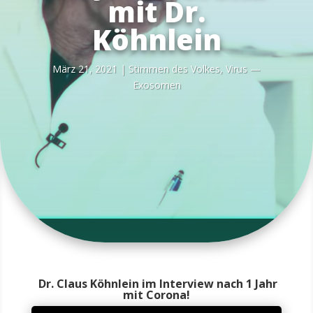
mit Dr.
Köhnlein
März 21, 2021
|
Stim­men des Vol­kes
,
Virus —
Exosomen
Dr. Claus Köhnlein im Interview nach 1 Jahr
mit Corona!