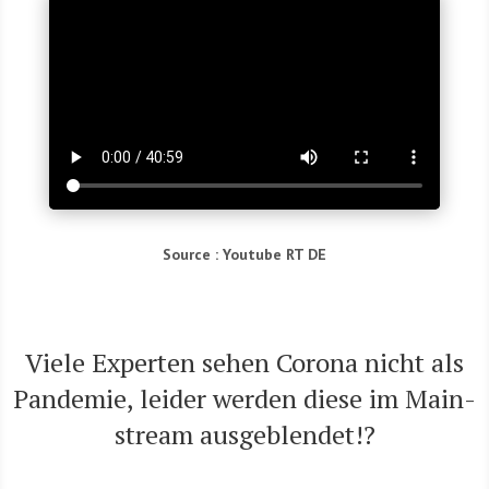
Source : You­tube RT DE
Vie­le Exper­ten sehen Coro­na nicht als
Pan­de­mie, lei­der wer­den die­se im Main­
stream ausgeblendet!?