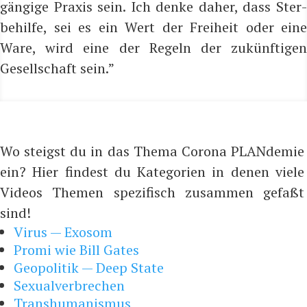
gän­gi­ge Pra­xis sein. Ich den­ke daher, dass Ster­
be­hil­fe, sei es ein Wert der Frei­heit oder eine
Ware, wird eine der Regeln der zukünf­ti­gen
Gesell­schaft sein.”
Wo steigst du in das Thema Corona PLANdemie
ein? Hier findest du Kategorien in denen viele
Videos Themen spezifisch zusammen gefaßt
sind!
Virus — Exosom
Promi wie Bill Gates
Geopolitik — Deep State
Sexualverbrechen
Transhumanismus