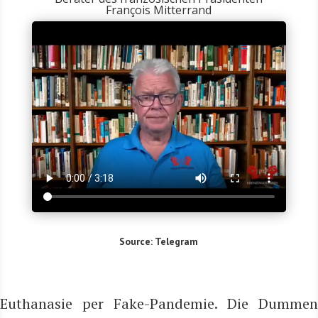
François Mitterrand
Source: Tele­gram
Eutha­na­sie per Fake-Pan­de­mie. Die Dum­men