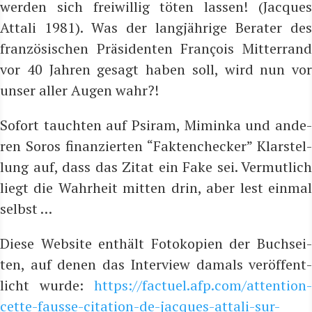
wer­den sich frei­wil­lig töten las­sen! (Jac­ques
Attali 1981). Was der lang­jäh­ri­ge Bera­ter des
fran­zö­si­schen Prä­si­den­ten Fran­çois Mit­ter­rand
vor 40 Jah­ren gesagt haben soll, wird nun vor
unser aller Augen wahr?!
Sofort tauch­ten auf Psi­ram, Mimin­ka und ande­
ren Sor­os finan­zier­ten “Fak­ten­che­cker” Klar­stel­
lung auf, dass das Zitat ein Fake sei. Ver­mut­lich
liegt die Wahr­heit mit­ten drin, aber lest ein­mal
selbst …
Die­se Web­site ent­hält Foto­ko­pien der Buch­sei­
ten, auf denen das Inter­view damals ver­öf­fent­
licht wur­de:
https://factuel.afp.com/attention-
cette-fausse-citation-de-jacques-attali-sur-