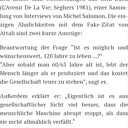
(L’A­ve­nir De La Vie; Seg­hers 1981), einer Samm­
lung von Inter­views von Michel Salo­mon. Die ein­
zi­gen Ähn­lich­kei­ten mit dem Fake-Zitat von
Attali sind zwei kur­ze Auszüge:
Beant­wor­tung der Fra­ge “Ist es mög­lich und
wün­schens­wert, 120 Jah­re zu leben …?”
“Aber sobald man 60/65 Jah­re alt ist, lebt der
Mensch län­ger als er pro­du­ziert und das kos­tet
die Gesell­schaft teu­er zu ste­hen”, sagt er.
Außer­dem erklärt er: „Eigent­lich ist es aus
gesell­schaft­li­cher Sicht viel bes­ser, dass die
mensch­li­che Maschi­ne abrupt stoppt, als dass
sie nicht all­mäh­lich ver­fällt.“