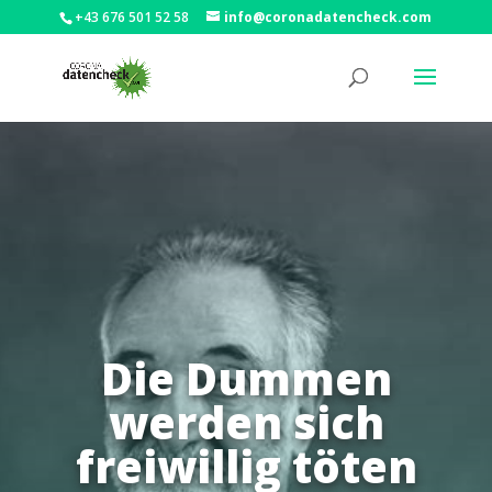
+43 676 501 52 58
info@coronadatencheck.com
Die Dummen
werden sich
freiwillig töten