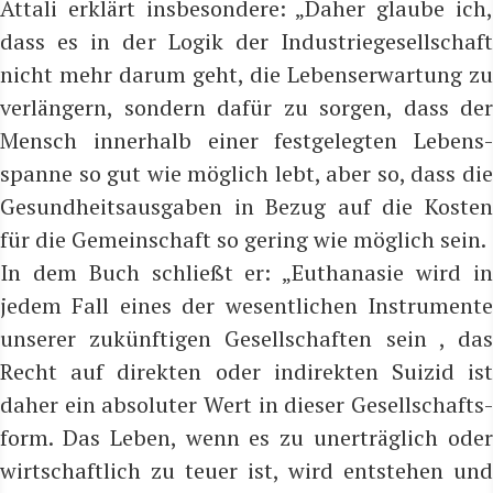
Attali erklärt ins­be­son­de­re: „Daher glau­be ich,
dass es in der Logik der Indus­trie­ge­sell­schaft
nicht mehr dar­um geht, die Lebens­er­war­tung zu
ver­län­gern, son­dern dafür zu sor­gen, dass der
Mensch inner­halb einer fest­ge­leg­ten Lebens­
span­ne so gut wie mög­lich lebt, aber so, dass die
Gesund­heits­aus­ga­ben in Bezug auf die Kos­ten
für die Gemein­schaft so gering wie mög­lich sein.
In dem Buch schließt er: „Eutha­na­sie wird in
jedem Fall eines der wesent­li­chen Instru­men­te
unse­rer zukünf­ti­gen Gesell­schaf­ten sein , das
Recht auf direk­ten oder indi­rek­ten Sui­zid ist
daher ein abso­lu­ter Wert in die­ser Gesell­schafts­
form. Das Leben, wenn es zu uner­träg­lich oder
wirt­schaft­lich zu teu­er ist, wird ent­ste­hen und