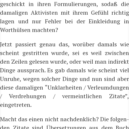
geschickt in ihren For­mu­lie­run­gen, sodaß die
dama­li­gen Akti­vis­ten mit ihrem Gefühl rich­tig
lagen und nur Feh­ler bei der Ein­klei­dung in
Wort­hül­sen machten?
Jetzt pas­siert genau das, wor­über damals wie
scheint gestrit­ten wur­de, sei es weil zwi­schen
den Zei­len gele­sen wur­de, oder weil man indi­rekt
Din­ge aus­sprach. Es gab damals wie scheint viel
Unru­he, wegen sol­cher Din­ge und nun sind aber
die­se dama­li­gen “Unklar­hei­ten / Ver­leum­dun­gen
/ Ver­dre­hun­gen / ver­meint­li­chen Zita­te”,
eingetreten.
Macht das einen nicht nach­denk­lich?
Die fol­gen
den Zita­te sind Über­set­zun­gen aus dem Buch