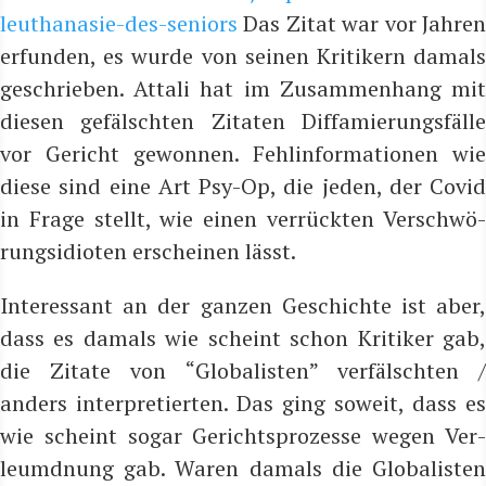
leuthanasie-des-seniors
Das Zitat war vor Jah­ren
erfun­den, es wur­de von sei­nen Kri­ti­kern damals
geschrie­ben.
Attali hat im Zusam­men­hang mit
die­sen gefälsch­ten Zita­ten Dif­fa­mie­rungs­fäl­le
vor Gericht gewon­nen.
Fehl­in­for­ma­tio­nen wie
die­se sind eine Art Psy-Op, die jeden, der Covid
in Fra­ge stellt, wie einen ver­rück­ten Ver­schwö­
rungs­idio­ten erschei­nen lässt.
Inter­es­sant an der gan­zen Geschich­te ist aber,
dass es damals wie scheint schon Kri­ti­ker gab,
die Zita­te von “Glo­ba­lis­ten” ver­fälsch­ten /
anders inter­pre­tier­ten. Das ging soweit, dass es
wie scheint sogar Gerichts­pro­zes­se wegen Ver­
leumd­nung gab. Waren damals die Glo­ba­lis­ten