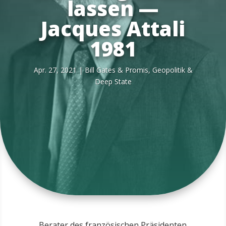
lassen —
Jacques Attali
1981
Apr. 27, 2021
|
Bill Gates & Pro­mis
,
Geo­po­li­tik &
Deep State
Berater des französischen Präsidenten