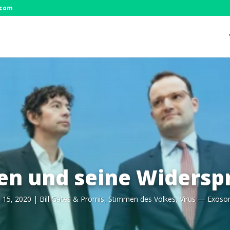
.com
en und seine Widersp
. 15, 2020
|
Bill Gates & Pro­mis
,
Stim­men des Vol­kes
,
Virus — Exos