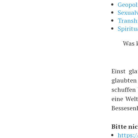
Geopol
Sexual
Trans
Spiritu
Was 
Einst gl
glaubte
schuffen
eine Wel
Bessesen
Bitte nic
https: