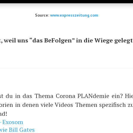
Source:
www.expresszeitung.com
t, weil uns “das BeFol­gen” in die Wie­ge geleg
st du in das Thema Corona PLANdemie ein? Hie
orien in denen viele Videos Themen spezifisch
nd!
— Exosom
ie Bill Gates