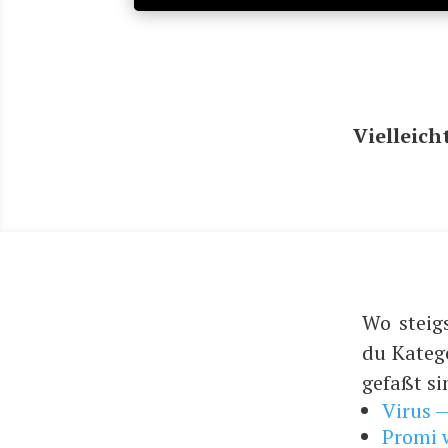
Viel­leich
Wo steig
du Kateg
gefaßt si
Virus 
Promi w