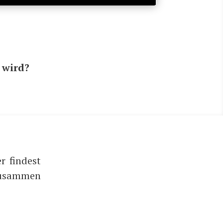
t wird?
r findest
 zusammen