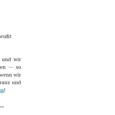
ewußt
 und wir
sen — so
 wenn wir
oranz und
en
!
..