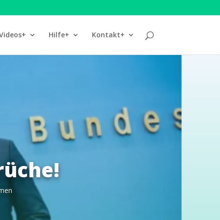
Videos+
Hilfe+
Kontakt+
rüche!
omen