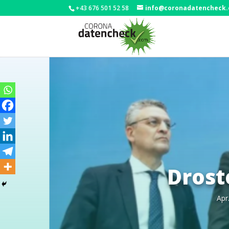
+43 676 501 52 58
info@coronadatencheck
Drost
Apr