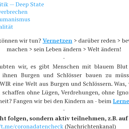
itik — Deep State
verbrechen
humanismus
alität
können wir tun?
Vernetzen
> darüber reden > b
machen > sein Leben ändern > Welt ändern!
-
aubten wir, es gibt Menschen mit blauem Blut
n ihnen Burgen und Schlösser bauen zu müs
 WIR eine Welt aus Burgen und Schlössern. Was,
t schaffen ohne Lügen, Verdrehungen, ohne Ign
heit? Fangen wir bei den Kindern an - beim
Lern
-
ht folgen, sondern aktiv teilnehmen, z.B. auf .
//t.me/coronadatencheck
(Nachrichtenkanal)