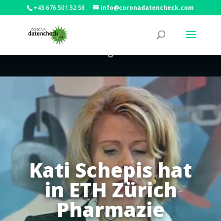
+43 676 501 52 58
info@coronadatencheck.com
Kati Schepis hat
in ETH Zürich
Pharmazie