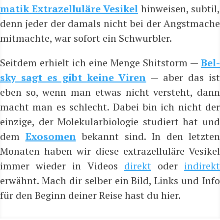
ma­tik Extra­zel­lu­lä­re Ves­ik­el
hin­wei­sen, sub­til,
denn jeder der damals nicht bei der Angst­ma­che
mit­mach­te, war sofort ein Schwurbler.
Seit­dem erhielt ich eine Men­ge Shit­s­torm —
Bel­
sky sagt es gibt kei­ne Viren
— aber das is
eben so, wenn man etwas nicht ver­steht, dann
macht man es schlecht. Dabei bin ich nicht der
ein­zi­ge, der Mole­ku­lar­bio­lo­gie stu­diert hat und
dem
Exo­so­men
bekannt sind. In den letz­ten
Mona­ten haben wir die­se extra­zel­lu­lä­re Ves­ik­el
immer wie­der in Vide­os
direkt
oder
indi­rek
erwähnt. Mach dir sel­ber ein Bild, Links und Info
für den Beginn dei­ner Rei­se hast du hier.