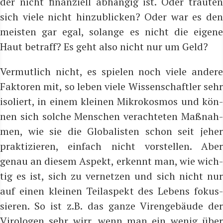
der nicht finan­zi­ell abhän­gig ist. Oder trau­ten
sich vie­le nicht hin­zu­bli­cken? Oder war es den
meis­ten gar egal, solan­ge es nicht die eige­ne
Haut betraff? Es geht also nicht nur um Geld?
Ver­mut­lich nicht, es spie­len noch vie­le ande­re
Fak­to­ren mit, so leben vie­le Wis­sen­schaft­ler sehr
iso­liert, in einem klei­nen Mikro­kos­mos und kön­
nen sich sol­che Men­schen ver­ach­te­ten Maß­nah­
men, wie sie die Glo­ba­lis­ten schon seit jeher
prak­ti­zie­ren, ein­fach nicht vor­stel­len. Aber
genau an die­sem Aspekt, erkennt man, wie wich­
tig es ist, sich zu ver­net­zen und sich nicht nur
auf einen klei­nen Teil­aspekt des Lebens fokus­
sie­ren. So ist z.B. das gan­ze Viren­ge­bäu­de der
Viro­lo­gen sehr wirr, wenn man ein wenig über