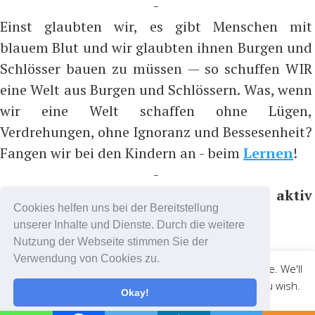
-
Einst glaubten wir, es gibt Menschen mit
blauem Blut und wir glaubten ihnen Burgen und
Schlösser bauen zu müssen — so schuffen WIR
eine Welt aus Burgen und Schlössern. Was, wenn
wir eine Welt schaffen ohne Lügen,
Verdrehungen, ohne Ignoranz und Bessesenheit?
Fangen wir bei den Kindern an - beim
Lernen
!
-
Bitte nicht folgen, sondern aktiv
Cookies helfen uns bei der Bereitstellung
teilnehmen, z.B. auf ...
unserer Inhalte und Dienste. Durch die weitere
https://t.me/coronadatencheck
Nutzung der Webseite stimmen Sie der
(Nachrichtenkanal)
Verwendung von Cookies zu.
This website uses cookies to improve your experience. We'll
https://t.me/cdc_chat
(Chatkanal)
assume you're ok with this, but you can opt-out if you wish.
Okay!
Cookie settings
ACCEPT