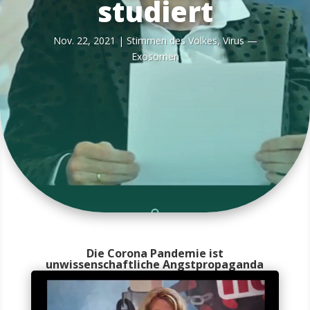
studiert
Nov. 22, 2021
|
Stim­men des Vol­kes
,
Virus —
Exosomen
Die Corona Pandemie ist
unwissenschaftliche Angstpropaganda