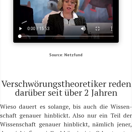
Source: Netz­fund
Verschwörungstheoretiker reden
darüber seit über 2 Jahren
Wie­so dau­ert es solan­ge, bis auch die Wis­sen­
schaft genau­er hin­blickt. Also nur ein Teil der
Wis­sen­schaft genau­er hin­blickt, näm­lich jener,