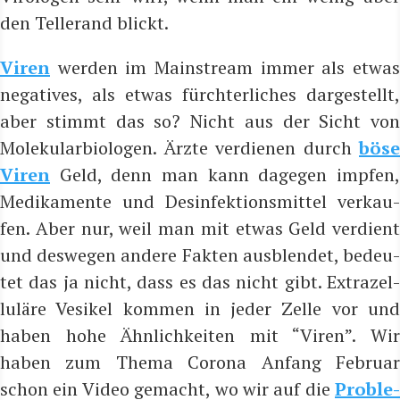
den Tel­le­r­and blickt.
Viren
wer­den im Main­stream immer als etwas
nega­ti­ves, als etwas fürch­ter­li­ches dar­ge­stellt,
aber stimmt das so? Nicht aus der Sicht von
Mole­ku­lar­bio­lo­gen. Ärz­te ver­die­nen durch
böse
Viren
Geld, denn man kann dage­gen imp­fen,
Medi­ka­men­te und Des­in­fek­ti­ons­mit­tel ver­kau­
fen. Aber nur, weil man mit etwas Geld ver­dient
und des­we­gen ande­re Fak­ten aus­blen­det, bedeu­
tet das ja nicht, dass es das nicht gibt. Extra­zel­
lu­lä­re Ves­ik­el kom­men in jeder Zel­le vor und
haben hohe Ähn­lich­kei­ten mit “Viren”. Wir
haben zum The­ma Coro­na Anfang Febru­ar
schon ein Video gemacht, wo wir auf die
Pro­ble­