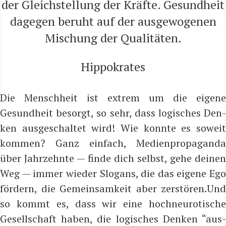
der Gleich­stel­lung der Kräf­te. Gesund­heit
dage­gen beruht auf der aus­ge­wo­ge­nen
Mischung der Qualitäten.
Hip­po­kra­tes
Die Mensch­heit ist extrem um die eige­ne
Gesund­heit besorgt, so sehr, dass logi­sches Den­
ken aus­ge­schal­tet wird! Wie konn­te es soweit
kom­men? Ganz ein­fach, Medi­en­pro­pa­gan­da
über Jahr­zehn­te — fin­de dich selbst, gehe dei­nen
Weg — immer wie­der Slo­gans, die das eige­ne Ego
för­dern, die Gemein­sam­keit aber zerstören.Und
so kommt es, dass wir eine hoch­neu­ro­ti­sche
Gesell­schaft haben, die logi­sches Den­ken “aus­