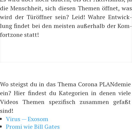
die Mensch­heit, sich die­sen The­men öff­net, was
wird der Tür­öff­ner sein? Leid! Wah­re Ent­wick­
lung fin­det bei den meis­ten außer­halb der Kom­
fort­zo­ne statt!
Wo steigst du in das Thema Corona PLANdemie
ein? Hier findest du Kategorien in denen viele
Videos Themen spezifisch zusammen gefaßt
sind!
Virus — Exosom
Promi wie Bill Gates