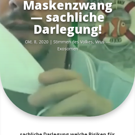
Maskenzwang
— sachliche
Darlegung!
Okt. 8, 2020
|
Stim­men des Vol­kes
,
Virus —
Exosomen
sachliche Darlegung welche Risiken für