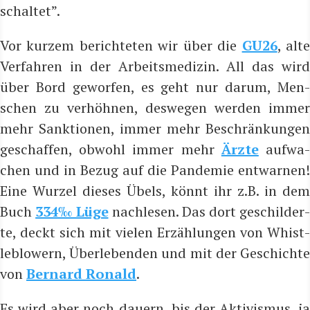
schal­tet”.
Vor kur­zem berich­te­ten wir über die
GU26
, alt
Ver­fah­ren in der Arbeits­me­di­zin. All das wird
über Bord gewor­fen, es geht nur dar­um, Men­
schen zu ver­höh­nen, des­we­gen wer­den immer
mehr Sank­tio­nen, immer mehr Beschrän­kun­gen
geschaf­fen, obwohl immer mehr
Ärz­te
auf­wa
chen und in Bezug auf die Pan­de­mie ent­war­nen!
Eine Wur­zel die­ses Übels, könnt ihr z.B. in dem
Buch
334‰ Lüge
nach­le­sen. Das dort geschil­der­
te, deckt sich mit vie­len Erzäh­lun­gen von Whist­
le­b­lo­wern, Über­le­ben­den und mit der Geschich­te
von
Ber­nard Ronald
.
Es wird aber noch dau­ern, bis der Akti­vis­mus, ja