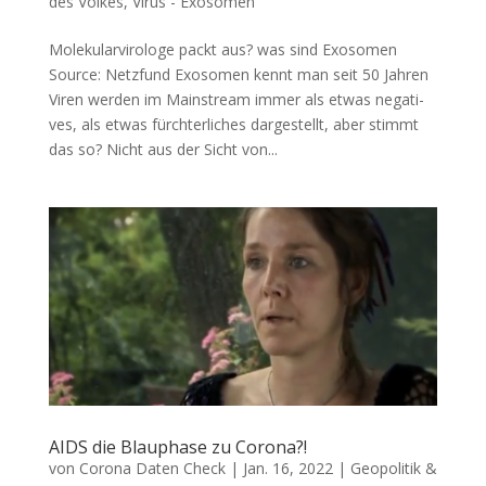
des Volkes
,
Virus - Exosomen
Molekularvirologe packt aus? was sind Exosomen
Source: Netz­fund Exo­so­men kennt man seit 50 Jahren
Viren wer­den im Main­stream immer als etwas nega­ti­
ves, als etwas fürch­ter­li­ches dar­ge­stellt, aber stimmt
das so? Nicht aus der Sicht von...
AIDS die Blauphase zu Corona?!
von
Corona Daten Check
|
Jan. 16, 2022
|
Geopolitik &