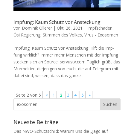
Impfung: Kaum Schutz vor Ansteckung
von
Dominik Öllerer
|
Okt. 26, 2021
|
Impfschaden
,
Ösi Regierung
,
Stimmen des Volkes
,
Virus - Exosomen
Impfung: Kaum Schutz vor Ansteckung Hilft die Imp­
fung wirk­lich? Immer mehr Men­schen mit der Imp­fung
ste­cken sich an Source: servustv.com Täg­lich grüßt das
Mur­mel­tier, die­je­ni­gen von euch, die auf Tele­gram mit
dabei sind, wis­sen, dass das gan­ze...
Seite 2 von 5
«
1
2
3
4
5
»
Neueste Beiträge
Das NWO-Schutzschild: Warum uns die „Jagd auf