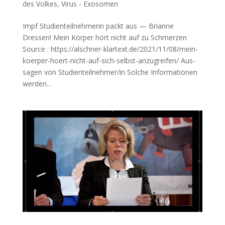
des Volkes
,
Virus - Exosomen
Impf Studienteilnehmerin packt aus — Brianne
Dressen! Mein Kör­per hört nicht auf zu Schmerzen
Source : https://alschner-klartext.de/2021/11/08/mein-
koerper-hoert-nicht-auf-sich-selbst-anzugreifen/ Aus­
sa­gen von Studienteilnehmer/in Sol­che Infor­ma­tio­nen
wer­den...