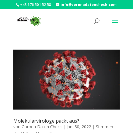
+43 676 501 52 58
info@coronadatencheck.com
Molekularvirologe packt aus?
von
Corona Daten Check
|
Jan. 30, 2022
|
Stimmen