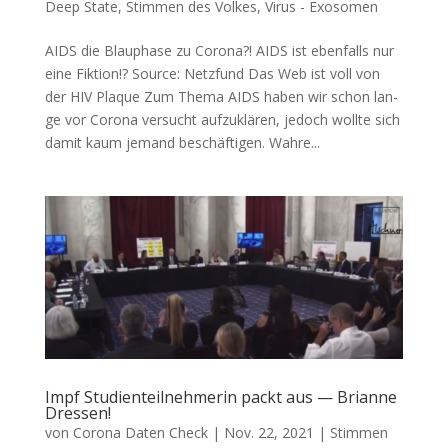
Deep State
,
Stimmen des Volkes
,
Virus - Exosomen
AIDS die Blauphase zu Corona?! AIDS ist eben­falls nur
eine Fiktion!? Source: Netz­fund Das Web ist voll von
der HIV Plaque Zum The­ma AIDS haben wir schon lan­
ge vor Coro­na ver­sucht auf­zu­klä­ren, jedoch woll­te sich
damit kaum jemand beschäf­ti­gen. Wah­re...
Impf Studienteilnehmerin packt aus — Brianne
Dressen!
von
Corona Daten Check
|
Nov. 22, 2021
|
Stimmen