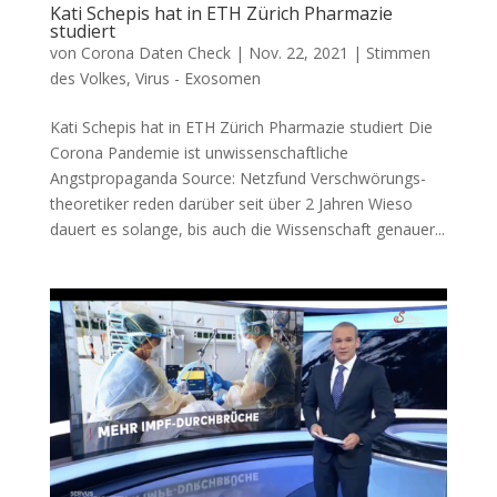
Kati Schepis hat in ETH Zürich Pharmazie
studiert
von
Corona Daten Check
|
Nov. 22, 2021
|
Stimmen
des Volkes
,
Virus - Exosomen
Kati Schepis hat in ETH Zürich Pharmazie studiert Die
Coro­na Pan­de­mie ist unwis­sen­schaft­li­che
Angstpropaganda Source: Netz­fund Ver­schwö­rungs­
theo­re­ti­ker reden dar­über seit über 2 Jahren Wie­so
dau­ert es solan­ge, bis auch die Wis­sen­schaft genau­er...