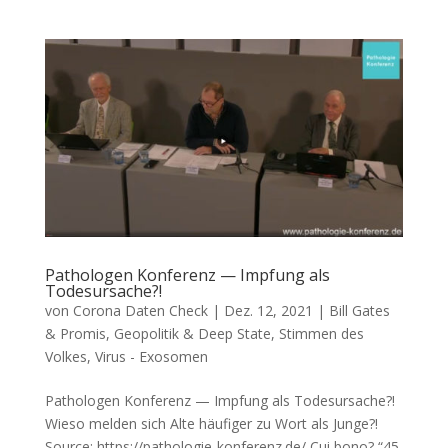
Pathologen Konferenz — Impfung als
Todesursache?!
von
Corona Daten Check
|
Dez. 12, 2021
|
Bill Gates
& Promis
,
Geopolitik & Deep State
,
Stimmen des
Volkes
,
Virus - Exosomen
Pathologen Konferenz — Impfung als Todesursache?!
Wie­so mel­den sich Alte häu­fi­ger zu Wort als Junge?!
Source: https://pathologie-konferenz.de/ Cui bono? “45