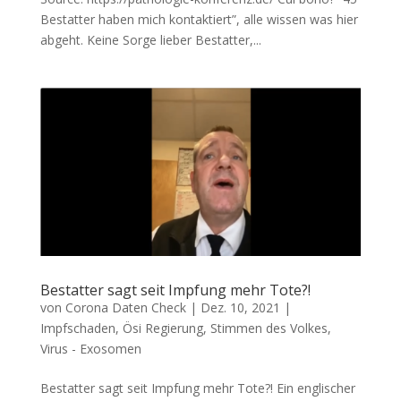
Bestat­ter haben mich kon­tak­tiert”, alle wis­sen was hier
abgeht. Kei­ne Sor­ge lie­ber Bestat­ter,...
Bestatter sagt seit Impfung mehr Tote?!
von
Corona Daten Check
|
Dez. 10, 2021
|
Impfschaden
,
Ösi Regierung
,
Stimmen des Volkes
,
Virus - Exosomen
Bestatter sagt seit Impfung mehr Tote?! Ein eng­li­scher