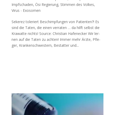
Impfschaden
,
Ösi Regierung
,
Stimmen des Volkes
,
Virus - Exosomen
Sekerez toleriert Beschimpfungen von Patienten?! Es
sind die Taten, die einen ver­ra­ten … da hilft selbst die
Kra­wat­te nichts! Source: Chris­ti­an Hafenecker Wir ler­
nen auf die Taten zu achten! Immer mehr Ärz­te, Pfle­
ger, Kran­ken­schwes­tern, Bestat­ter und...