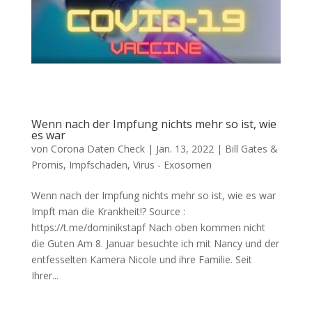
Wenn nach der Impfung nichts mehr so ist, wie
es war
von
Corona Daten Check
|
Jan. 13, 2022
|
Bill Gates &
Promis
,
Impfschaden
,
Virus - Exosomen
Wenn nach der Impfung nichts mehr so ist, wie es war
Impft man die Krankheit!? Source :
https://t.me/dominikstapf Nach oben kom­men nicht
die Guten Am 8. Janu­ar besuch­te ich mit Nan­cy und der
ent­fes­sel­ten Kame­ra Nico­le und ihre Fami­lie. Seit
Ihrer...