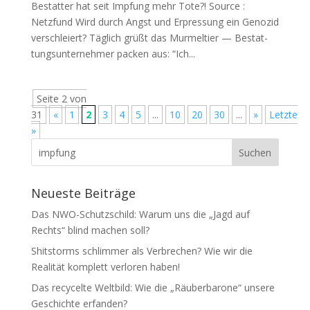
Bestat­ter hat seit Imp­fung mehr Tote?! Source :
Netzfund Wird durch Angst und Erpres­sung ein Geno­zid
verschleiert? Täg­lich grüßt das Mur­mel­tier — Bestat­
tungs­un­ter­neh­mer packen aus: “Ich...
Seite 2 von
31
«
1
2
3
4
5
...
10
20
30
...
»
Letzte
»
Neueste Beiträge
Das NWO-Schutzschild: Warum uns die „Jagd auf
Rechts“ blind machen soll?
Shitstorms schlimmer als Verbrechen? Wie wir die
Realität komplett verloren haben!
Das recycelte Weltbild: Wie die „Räuberbarone“ unsere
Geschichte erfanden?