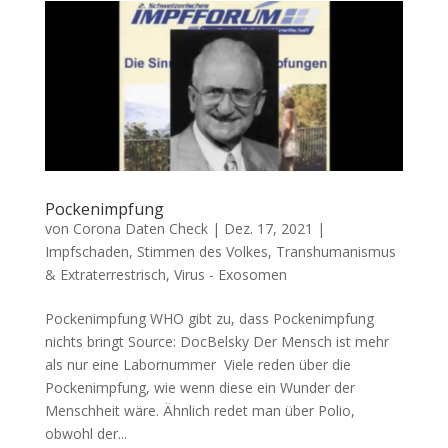
Pockenimpfung
von
Corona Daten Check
|
Dez. 17, 2021
|
Impfschaden
,
Stimmen des Volkes
,
Transhumanismus
& Extraterrestrisch
,
Virus - Exosomen
Pockenimpfung WHO gibt zu, dass Pocken­imp­fung
nichts bringt Source: Doc­Belsky Der Mensch ist mehr
als nur eine Labornummer Vie­le reden über die
Pocken­imp­fung, wie wenn die­se ein Wun­der der
Mensch­heit wäre. Ähn­lich redet man über Polio,
obwohl der...