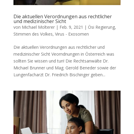
Die aktuellen Verordnungen aus rechtlicher
und medizinischer Sicht
von
Michael Molterer
|
Feb. 9, 2021
|
Ösi Regierung
,
Stimmen des Volkes
,
Virus - Exosomen
Die aktuellen Verordnungen aus rechtlicher und
medizinischer Sicht Veornd­nun­gen in Öster­reich was
soll­ten Sie wis­sen und tun! Die Rechts­an­wäl­te Dr.
Micha­el Brun­ner und Mag. Gerold Bene­der sowie der
Lun­gen­fach­arzt Dr. Fried­rich Bischin­ger geben...