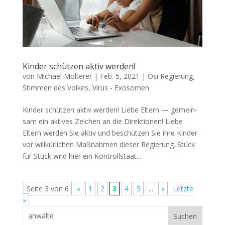
Kinder schützen aktiv werden!
von
Michael Molterer
|
Feb. 5, 2021
|
Ösi Regierung
,
Stimmen des Volkes
,
Virus - Exosomen
Kinder schützen aktiv werden! Lie­be Eltern — gemein­
sam ein akti­ves Zei­chen an die Direktionen! Lie­be
Eltern wer­den Sie aktiv und beschüt­zen Sie ihre Kin­der
vor will­kür­li­chen Maß­nah­men die­ser Regie­rung. Stück
für Stück wird hier ein Kon­troll­staat...
Seite 3 von 6
«
1
2
3
4
5
...
»
Letzte
»