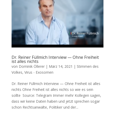
Dr. Reiner Füllmich Interview — Ohne Freiheit
ist alles nichts
von
Dominik Öllerer
|
März 14, 2021
|
Stimmen des
Volkes
,
Virus - Exosomen
Dr. Reiner Füllmich Interview — Ohne Freiheit ist alles
nichts Ohne Frei­heit ist alles nichts so wie es sein
sollte Source: Tele­gram Immer mehr Kol­le­gen sagen,
dass wir kei­ne Daten haben und jetzt spre­chen sogar
schon Rechts­an­wäl­te, Poli­ti­ker und der...