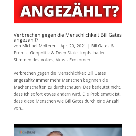
Verbrechen gegen die Menschlichkeit Bill Gates
angezählt?
von
Michael Molterer
|
Apr. 20, 2021
|
Bill Gates &
Promis
,
Geopolitik & Deep State
,
Impfschaden
,
Stimmen des Volkes
,
Virus - Exosomen
Verbrechen gegen die Menschlichkeit Bill Gates
angezählt? Immer mehr Men­schen begin­nen die
Machen­schaf­ten zu durchschauen! Das bedeu­tet nicht,
dass ich sofort etwas ändern wird. Die Pro­ble­ma­tik ist,
dass die­se Men­schen wie Bill Gates durch eine Anzahl
von...