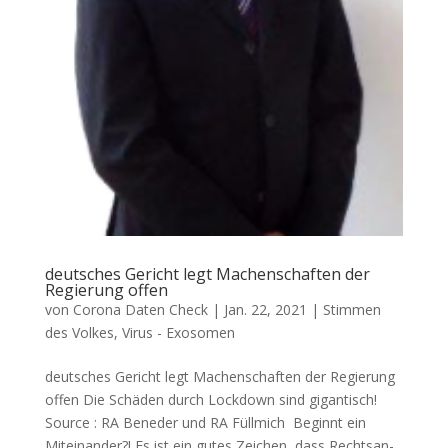
deutsches Gericht legt Machenschaften der
Regierung offen
von
Corona Daten Check
|
Jan. 22, 2021
|
Stimmen
des Volkes
,
Virus - Exosomen
deutsches Gericht legt Machenschaften der Regierung
offen Die Schä­den durch Lock­down sind gigantisch!
Source : RA Bene­der und RA Füllmich Beginnt ein
Miteinander?! Es ist ein gutes Zei­chen, dass Rechts­an­