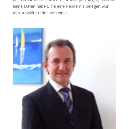
kei­ne Daten haben, die eine Pan­de­mie bele­gen wür­
den. Anwäl­te reden von einer...