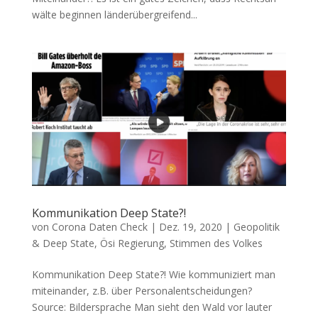
wäl­te begin­nen län­der­über­grei­fend...
Kommunikation Deep State?!
von
Corona Daten Check
|
Dez. 19, 2020
|
Geopolitik
& Deep State
,
Ösi Regierung
,
Stimmen des Volkes
Kommunikation Deep State?! Wie kom­mu­ni­ziert man
mit­ein­an­der, z.B. über Personalentscheidungen?
Source: Bil­der­spra­che Man sieht den Wald vor lau­ter