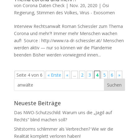
von
Corona Daten Check
|
Nov. 20, 2020
|
Ösi
Regierung
,
Stimmen des Volkes
,
Virus - Exosomen
Interview Rechtsanwalt Roman Schiessler zum Thema
Corona und mehr?! Immer mehr Men­schen wachen
auf! Source : http://www.ra-dr-schiessler.at/ Men­schen
wer­den aktiv — nur so kön­nen wir die Plan­de­mie
beenden Bis­her wer­den vor­wie­gend innen...
Seite 4 von 6
« Erste
«
...
2
3
4
5
6
»
Neueste Beiträge
Das NWO-Schutzschild: Warum uns die „Jagd auf
Rechts“ blind machen soll?
Shitstorms schlimmer als Verbrechen? Wie wir die
Realität komplett verloren haben!