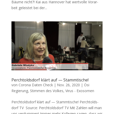
Bäu­me nicht?! Kai aus Han­no­ver hat wert­vol­le Vor­ar­
beit geleis­tet bei der...
Perchtoldsdorf klärt auf — Stammtische!
von
Corona Daten Check
|
Nov. 26, 2020
|
Ösi
Regierung
,
Stimmen des Volkes
,
Virus - Exosomen
Perchtoldsdorf klärt auf — Stammtische! Perch­tolds­
dorf TV Source: Perch­tolds­dorf TV Mit Zah­len will man
uns verdummen! Immer mehr Kol­le­gen sagen, dass wir