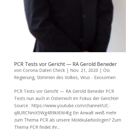
PCR Tests vor Gericht — RA Gerold Beneder
von
Corona Daten Check
|
Nov. 21, 2020
|
Ösi
Regierung
,
Stimmen des Volkes
,
Virus - Exosomen
PCR Tests vor Gericht — RA Gerold Beneder PCR
Tests nun auch in Öster­reich im Fokus der Gerichte!
Source : https://www.youtube.com/channel/UC-
q8URCNmX5Wg4R9kXtW4tg Ein Anwalt weiß mehr
zum The­ma PCR als unse­re Molekularbiologen? Zum
The­ma PCR fin­det ihr...