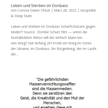
Leben und Sterben im Donbass
von
Corona Daten Check
|
März 28, 2022
|
Geopolitik
& Deep State
Leben und Sterben im Donbass Scharf­schüt­zen gegen
Kinder?! Source : Dom­ke Schulz Film — unten die
Kontaktdaten Wie­so will der ein­fach Mann kei­
nen Krieg? Seit Anfang 2014 tobt ein Krieg im Osten
der Ukrai­ne, im Don­bass. Ein Bür­ger­krieg, der im Lau­fe
der...