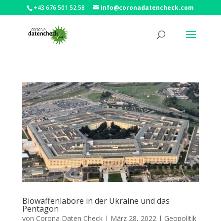
+43 676 501 52 58
info@coronadatencheck.com
Biowaffenlabore in der Ukraine und das
Pentagon
von
Corona Daten Check
|
März 28, 2022
|
Geopolitik