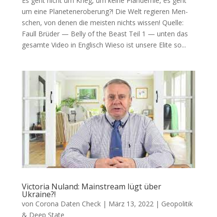
Es geht nicht um Krieg, um keine Plandemie, es geht
um eine Planeteneroberung?! Die Welt regie­ren Men­
schen, von denen die meis­ten nichts wissen! Quel­le:
Faull Brü­der — Bel­ly of the Beast Teil 1 — unten das
gesam­te Video in Englisch Wie­so ist unse­re Eli­te so...
Victoria Nuland: Mainstream lügt über
Ukraine?!
von
Corona Daten Check
|
März 13, 2022
|
Geopolitik
& Deep State