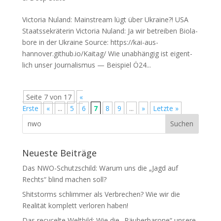
Victoria Nuland: Mainstream lügt über Ukraine?! USA
Staats­se­krä­te­rin Vic­to­ria Nuland: Ja wir betrei­ben Bio­la­
bo­re in der Ukraine Source: https://kai-aus-
hannover.github.io/Kaitag/ Wie unab­hän­gig ist eigent­
lich unser Jour­na­lis­mus — Bei­spiel Ö24...
Seite 7 von 17
«
Erste
«
...
5
6
7
8
9
...
»
Letzte »
Neueste Beiträge
Das NWO-Schutzschild: Warum uns die „Jagd auf
Rechts“ blind machen soll?
Shitstorms schlimmer als Verbrechen? Wie wir die
Realität komplett verloren haben!
Das recycelte Weltbild: Wie die „Räuberbarone“ unsere