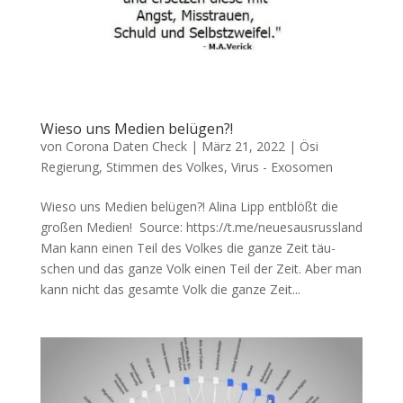
Wieso uns Medien belügen?!
von
Corona Daten Check
|
März 21, 2022
|
Ösi
Regierung
,
Stimmen des Volkes
,
Virus - Exosomen
Wieso uns Medien belügen?! Ali­na Lipp ent­blößt die
gro­ßen Medien! Source: https://t.me/neuesausrussland
Man kann einen Teil des Vol­kes die gan­ze Zeit täu­
schen und das gan­ze Volk einen Teil der Zeit. Aber man
kann nicht das gesam­te Volk die gan­ze Zeit...