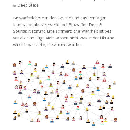
& Deep State
Biowaffenlabore in der Ukraine und das Pentagon
Inter­na­tio­na­le Netz­wer­ke bei Bio­waf­fen Deals?!
Source: Netz­fund Eine schmerz­li­che Wahr­heit ist bes­
ser als eine Lüge Vie­le wis­sen nicht was in der Ukrai­ne
wirk­lich pas­sier­te, die Armee wur­de...