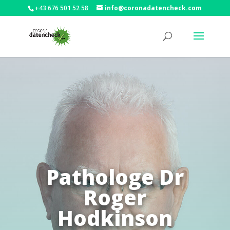
+43 676 501 52 58
info@coronadatencheck.com
Pathologe Dr
Roger
Hodkinson