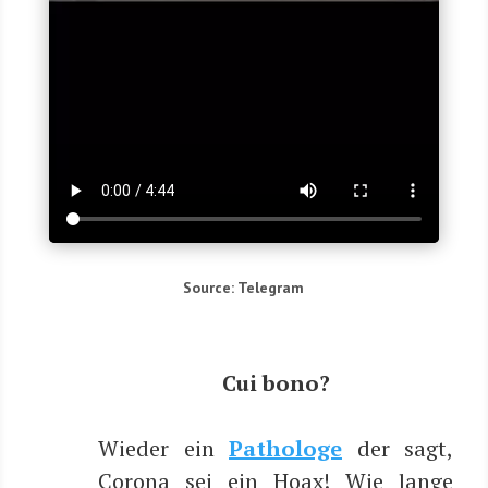
Source: Tele­gram
Cui bono?
Wie­der ein
Patho­lo­ge
der sagt,
Coro­na sei ein Hoax! Wie lan­ge