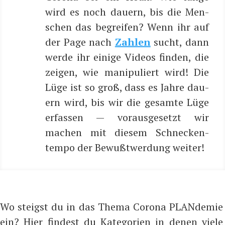
wird es noch dau­ern, bis die Men­
schen das begrei­fen? Wenn ihr auf
der Page nach
Zah­len
sucht, dann
wer­de ihr eini­ge Vide­os fin­den, die
zei­gen, wie mani­pu­liert wird! Die
Lüge ist so groß, dass es Jah­re dau­
ern wird, bis wir die gesam­te Lüge
erfas­sen — vor­aus­ge­setzt wir
machen mit die­sem Schne­cken­
tem­po der Bewußt­wer­dung weiter!
Wo steigst du in das Thema Corona PLANdemie
ein? Hier findest du Kategorien in denen viele