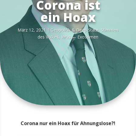
Corona ist
ein Hoax
März 12, 2021
|
Geo­po­li­tik & Deep Sta­te
,
Stim­men
des Vol­kes
,
Virus — Exosomen
Corona nur ein Hoax für Ahnungslose?!