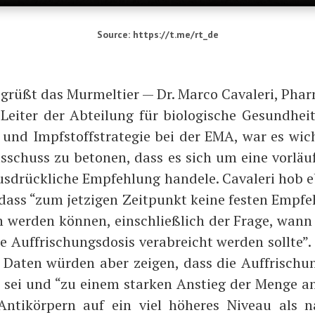
Source: https://t.me/rt_de
 grüßt das Mur­mel­tier — Dr. Mar­co Cava­le­ri, Phar­
ei­ter der Abtei­lung für bio­lo­gi­sche Gesund­heit
und Impf­stoff­stra­te­gie bei der EMA, war es wich
­schuss zu beto­nen, dass es sich um eine vor­läu­f
us­drück­li­che Emp­feh­lung han­de­le. Cava­le­ri hob e
 dass “zum jet­zi­gen Zeit­punkt kei­ne fes­ten Emp­fe
 wer­den kön­nen, ein­schließ­lich der Fra­ge, wan
 Auf­fri­schungs­do­sis ver­ab­reicht wer­den soll­te”.
n Daten wür­den aber zei­gen, dass die Auf­fri­schun
” sei und “zu einem star­ken Anstieg der Men­ge an
 Anti­kör­pern auf ein viel höhe­res Niveau als 