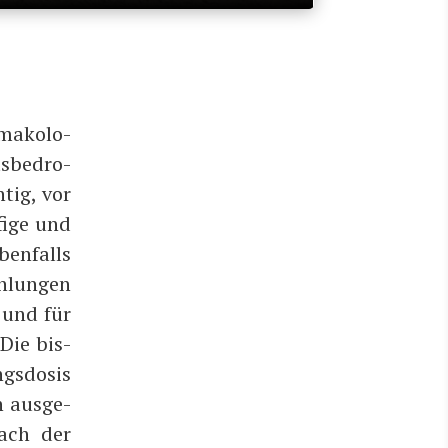
ma­ko­lo­
s­be­dro­
­tig, vor
i­ge und
ben­falls
h­lun­gen
n und für
 Die bis­
gs­do­sis
 aus­ge­
nach der