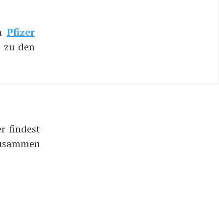
on
Pfi­zer
ut zu den
r findest
 zusammen