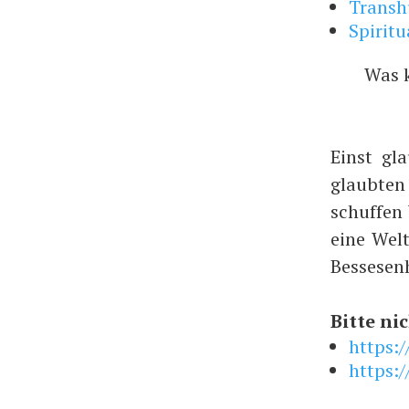
Trans
Spiritu
Was 
Einst gl
glaubte
schuffen
eine Wel
Bessesen
Bitte nic
https:
https:/