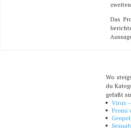
zwei­ten
Das Pro
berich­t
Aus­sa­
Wo steig
du Kateg
gefaßt si
Virus 
Promi w
Geopol
Sexual