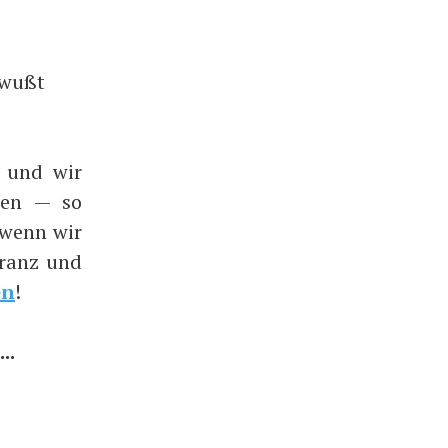
ewußt
 und wir
sen — so
 wenn wir
oranz und
en
!
..