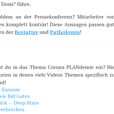
 Dosis” führe.
­blem an der Pres­se­kon­fe­renz? Mit­ar­bei­ter v
en kom­plett kon­trär! Die­se Aus­sa­gen pas­sen g
gen der
Bestat­ter
und
Patho­lo­gen
!
st du in das Thema Corona PLANdemie ein? Hie
orien in denen viele Videos Themen spezifisch
nd!
— Exosom
ie Bill Gates
itik — Deep State
verbrechen