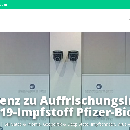
.com
enz zu Auffrischungs
19-Impfstoff Pfizer-B
|
Bill Gates & Pro­mis
,
Geo­po­li­tik & Deep Sta­te
,
Impf­scha­den
,
Virus