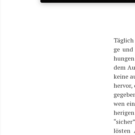
Täg­lich
ge und L
hun­gen 
dem Aus
kei­ne a
her­vor,
gege­ben
wen eine
he­ri­ge
“sicher
lös­ten