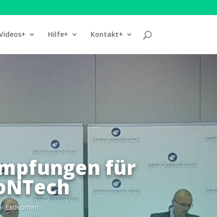
Videos+
Hilfe+
Kontakt+
impfungen für
ioNTech
 — Exosomen