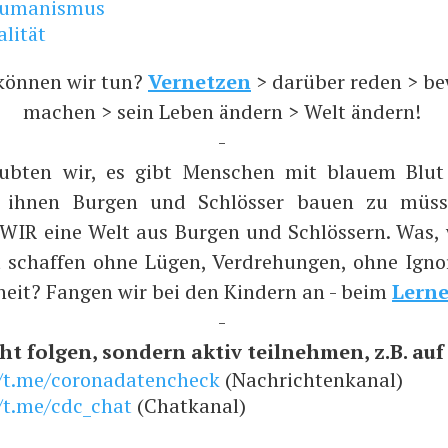
humanismus
alität
können wir tun?
Vernetzen
> darüber reden > b
machen > sein Leben ändern > Welt ändern!
-
aubten wir, es gibt Menschen mit blauem Blut
n ihnen Burgen und Schlösser bauen zu müs
 WIR eine Welt aus Burgen und Schlössern. Was,
t schaffen ohne Lügen, Verdrehungen, ohne Ign
heit? Fangen wir bei den Kindern an - beim
Lern
-
ht folgen, sondern aktiv teilnehmen, z.B. auf .
//t.me/coronadatencheck
(Nachrichtenkanal)
/t.me/cdc_chat
(Chatkanal)