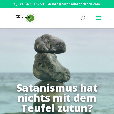
+43 676 501 52 58
info@coronadatencheck.com
Satanismus hat
nichts mit dem
Teufel zutun?