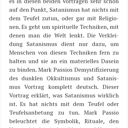
es in die­sen bei­den Vor­trä­gen sehr schön
auf den Punkt, Sata­nis­mus hat nichts mit
dem Teu­fel zutun, oder gar mit Reli­gio­
nen. Es geht um spi­ri­tu­el­le Tech­ni­ken, mit
denen man die Welt lenkt. Die Ver­klei­
dung Sata­nis­mus dient nur dazu, um
Men­schen von die­sen Tech­ni­ken fern zu
hal­ten und sie an ein mate­ri­el­les Dasein
zu bin­den. Mark Pas­si­os Demys­ti­fi­zie­rung
des dunk­len Okkul­tis­mus und Sata­nis­
mus Vor­trag kom­plett deutsch. Die­ser
Vor­trag erklärt, was Sata­nis­mus wirk­lich
ist. Es hat nichts mit dem Teu­fel oder
Teu­fels­an­be­tung zu tun. Mark Pas­sio
beleuch­tet die Sym­bo­lik, Ritua­le, den