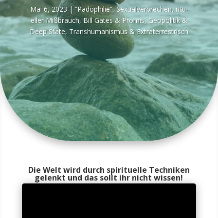
Mai 6, 2023
|
“Pädo­phi­lie”, Sexu­al­ver­bre­chen, ritu­
el­ler Miß­brauch
,
Bill Gates & Pro­mis
,
Geo­po­li­tik &
Deep Sta­te
,
Trans­hu­ma­nis­mus & Extraterrestrisch
Die Welt wird durch spirituelle Techniken
gelenkt und das sollt ihr nicht wissen!