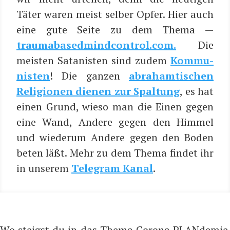
Täter waren meist sel­ber Opfer. Hier auch
eine gute Sei­te zu dem The­ma —
traumabasedmindcontrol.com.
Die
meis­ten Sata­nis­ten sind zudem
Kom­mu­
nis­ten
! Die gan­zen
abrah­amti­schen
Reli­gio­nen die­nen zur Spal­tung
, es hat
einen Grund, wie­so man die Einen gegen
eine Wand, Ande­re gegen den Him­mel
und wie­der­um Ande­re gegen den Boden
beten läßt. Mehr zu dem The­ma fin­det ihr
in unse­rem
Tele­gram Kanal
.
Wo steigst du in das Thema Corona PLANdemie