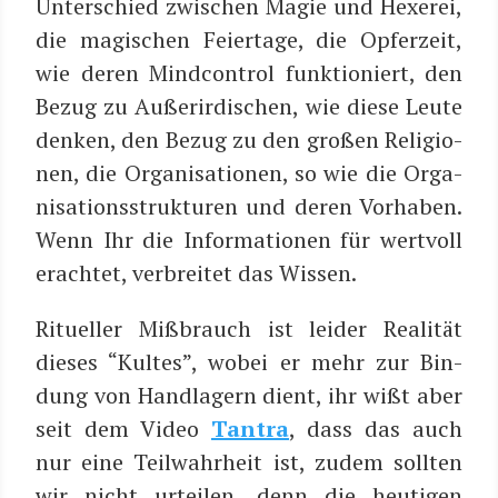
Unter­schied zwi­schen Magie und Hexe­rei,
die magi­schen Fei­er­ta­ge, die Opfer­zeit,
wie deren Mind­con­trol funk­tio­niert, den
Bezug zu Außer­ir­di­schen, wie die­se Leu­te
den­ken, den Bezug zu den gro­ßen Reli­gio­
nen, die Orga­ni­sa­tio­nen, so wie die Orga­
ni­sa­ti­ons­struk­tu­ren und deren Vor­ha­ben.
Wenn Ihr die Infor­ma­tio­nen für wert­voll
erach­tet, ver­brei­tet das Wissen.
Ritu­el­ler Miß­brauch ist lei­der Rea­li­tät
die­ses “Kul­tes”, wobei er mehr zur Bin­
dung von Hand­la­gern dient, ihr wißt aber
seit dem Video
Tan­tra
, dass das auch
nur eine Teil­wahr­heit ist, zudem soll­ten
wir nicht urtei­len, denn die heu­ti­gen