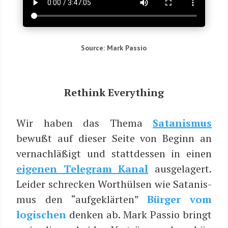
Source: Mark Passio
Rethink Ever­y­thing
Wir haben das The­ma
Sata­nis­mus
bewußt auf die­ser Sei­te von Beginn an
ver­nach­lä­ßigt und statt­des­sen in einen
eige­nen Tele­gram Kanal
aus­ge­la­gert.
Lei­der schre­cken Wort­hül­sen wie Sata­nis­
mus den “auf­ge­klär­ten”
Bür­ger vom
logi­schen
den­ken ab. Mark Pas­sio bringt