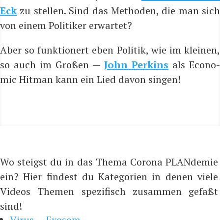
Eck
zu stel­len. Sind das Metho­den, die man sich
von einem Poli­ti­ker erwartet?
Aber so funk­tio­nert eben Poli­tik, wie im klei­nen,
so auch im Gro­ßen —
John Per­kins
als Eco­no­
mic Hit­man kann ein Lied davon singen!
Wo steigst du in das Thema Corona PLANdemie
ein? Hier findest du Kategorien in denen viele
Videos Themen spezifisch zusammen gefaßt
sind!
Virus — Exosom