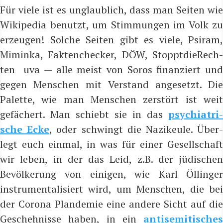
Für vie­le ist es unglaub­lich, dass man Sei­ten wie
Wiki­pe­dia benutzt, um Stim­mun­gen im Volk zu
erzeu­gen! Sol­che Sei­ten gibt es vie­le, Psi­ram,
Mimin­ka, Fak­ten­che­cker, DÖW, Stoppt­die­Rech­
ten uva — alle meist von Sor­os finan­ziert und
gegen Men­schen mit Ver­stand ange­setzt. Die
Palet­te, wie man Men­schen zer­stört ist weit
gefä­chert. Man schiebt sie in das
psych­ia­tri­
sche Ecke
, oder schwingt die Nazi­keu­le. Über
legt euch ein­mal, in was für einer Gesell­schaft
wir leben, in der das Leid, z.B. der jüdi­schen
Bevöl­ke­rung von eini­gen, wie Karl Öllin­ger
instru­men­ta­li­siert wird, um Men­schen, die bei
der Coro­na Plan­de­mie eine ande­re Sicht auf die
Gescheh­nis­se haben, in ein
anti­se­mi­ti­sches