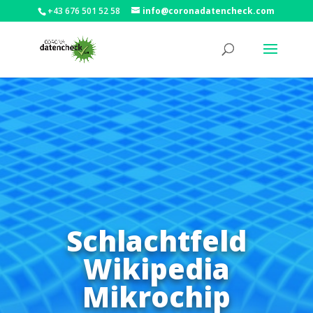
+43 676 501 52 58
info@coronadatencheck.com
Schlachtfeld
Wikipedia
Mikrochip