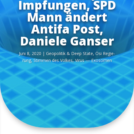
Impfungen, SPD
Mann ändert
Antifa Post,
Daniele Ganser
Juni 8, 2020
|
Geo­po­li­tik & Deep Sta­te
,
Ösi Regie­
rung
,
Stim­men des Vol­kes
,
Virus — Exosomen