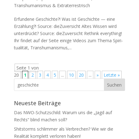
Transhumanismus & Extraterrestrisch
Erfundene Geschichte?! Was ist Geschich­te — eine
Erzählung?! Source: die­Zu­ver­sicht Altes Wis­sen wird
unterdrückt? Source: die­Zu­ver­sicht Rethink ever­ything!
Ihr fin­det auf der Sei­te eini­ge Vide­os zum The­ma Spi­ri­
tua­li­tät, Trans­hu­ma­nis­mus,...
Seite 1 von
20
1
2
3
4
5
...
10
20
...
»
Letzte »
Neueste Beiträge
Das NWO-Schutzschild: Warum uns die „Jagd auf
Rechts“ blind machen soll?
Shitstorms schlimmer als Verbrechen? Wie wir die
Realität komplett verloren haben!