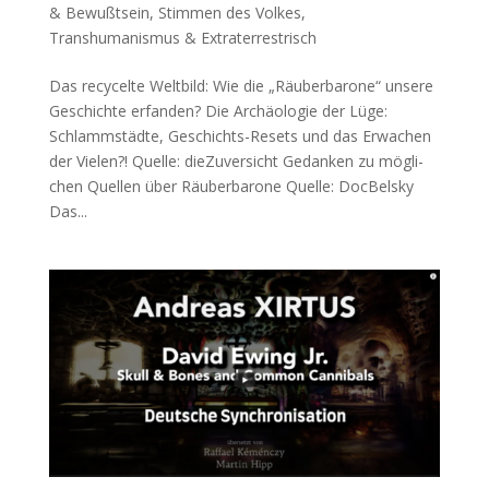
& Bewußtsein
,
Stimmen des Volkes
,
Transhumanismus & Extraterrestrisch
Das recycelte Weltbild: Wie die „Räuberbarone“ unsere
Geschichte erfanden? Die Archäo­lo­gie der Lüge:
Schlamm­städ­te, Geschichts-Resets und das Erwa­chen
der Vielen?! Quel­le: dieZuversicht Gedan­ken zu mög­li­
chen Quel­len über Räuberbarone Quel­le: DocBelsky
Das...