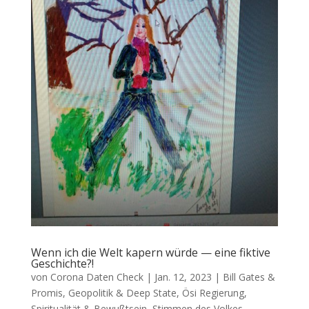
Wenn ich die Welt kapern würde — eine fiktive
Geschichte?!
von
Corona Daten Check
|
Jan. 12, 2023
|
Bill Gates &
Promis
,
Geopolitik & Deep State
,
Ösi Regierung
,
Spiritualität & Bewußtsein
,
Stimmen des Volkes
,