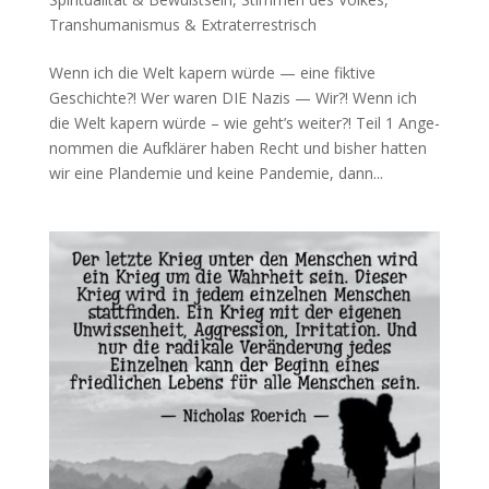
Transhumanismus & Extraterrestrisch
Wenn ich die Welt kapern würde — eine fiktive
Geschichte?! Wer waren DIE Nazis — Wir?! Wenn ich
die Welt kapern wür­de – wie geht’s wei­ter?! Teil 1 Ange­
nom­men die Auf­klä­rer haben Recht und bis­her hat­ten
wir eine Plan­de­mie und kei­ne Pan­de­mie, dann...