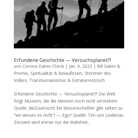
Erfundene Geschichte — Versuchsplanet?!
von
Corona Daten Check
|
Jan. 9, 2023
|
Bill Gates &
Promis
,
Spiritualität & Bewußtsein
,
Stimmen des
Volkes
,
Transhumanismus & Extraterrestrisch
Erfundene Geschichte — Versuchsplanet?! Die Welt
folgt Mus­tern, die die Meis­ten noch nicht verstehen!
Quel­le: dieZuversicht Ein Wis­sen­schaft­ler gibt sel­ten zu
“wir wis­sen es nicht”! — Ego? Quel­le: Tim von Lindenau
Zen­siert wird immer nur die Wahrheit...