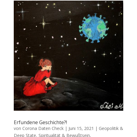
Erfundene Geschichte?!
von
Corona Daten Check
|
Juni 15, 2021
|
Geopolitik &
Deep State
,
Spiritualität & Bewußtsein
,