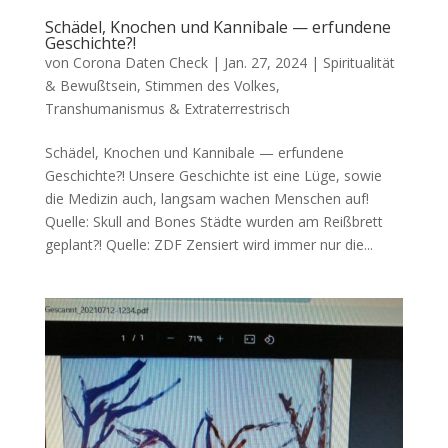
Schädel, Knochen und Kannibale — erfundene
Geschichte?!
von
Corona Daten Check
|
Jan. 27, 2024
|
Spiritualität
& Bewußtsein
,
Stimmen des Volkes
,
Transhumanismus & Extraterrestrisch
Schädel, Knochen und Kannibale — erfundene
Geschichte?! Unse­re Geschich­te ist eine Lüge, sowie
die Medi­zin auch, lang­sam wachen Men­schen auf!
Quel­le: Skull and Bones Städ­te wur­den am Reiß­brett
geplant?! Quel­le: ZDF Zen­siert wird immer nur die...