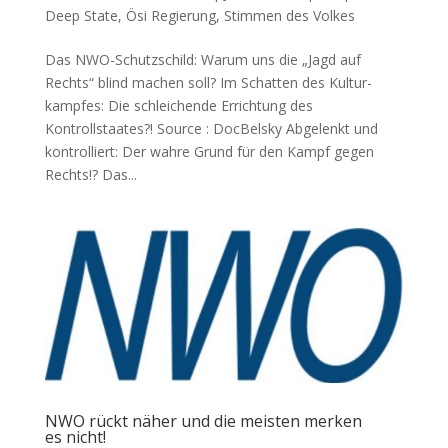
Deep State
,
Ösi Regierung
,
Stimmen des Volkes
Das NWO-Schutzschild: Warum uns die „Jagd auf
Rechts“ blind machen soll? Im Schat­ten des Kul­tur­
kamp­fes: Die schlei­chen­de Errich­tung des
Kontrollstaates?! Source : DocBelsky Abge­lenkt und
kon­trol­liert: Der wah­re Grund für den Kampf gegen
Rechts!? Das...
NWO rückt näher und die meisten merken
es nicht!