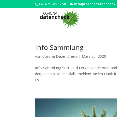
+43 676 501 52 58
info@coronadatencheck
Info-Sammlung
von
Corona Daten Check
|
März 30, 2020
Info-Samm­lung Soll­test du ergän­zen­de oder ande­r
den, dann bit­te eben­falls mel­den! Vie­len Dank
Es...