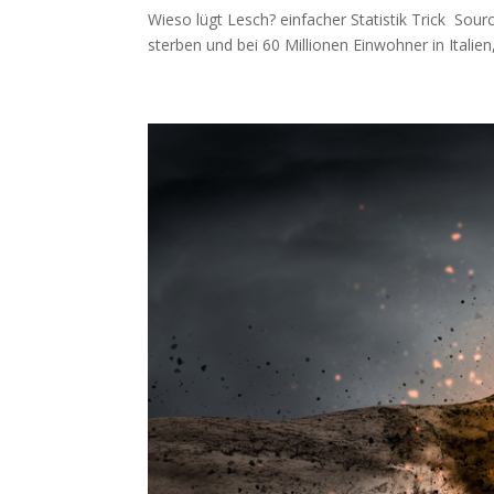
Wieso lügt Lesch? ein­fa­cher Sta­tis­tik Trick So
ster­ben und bei 60 Mil­lio­nen Ein­woh­ner in Ita­li­e