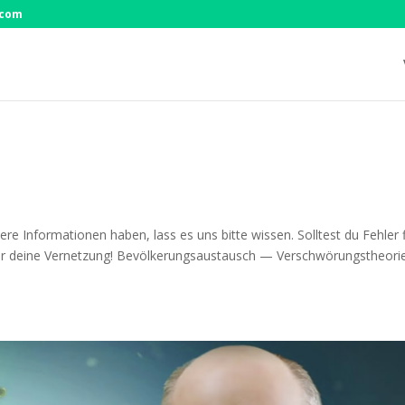
.com
e Infor­ma­tio­nen haben, lass es uns bit­te wis­sen. Soll­test du Feh­ler 
 für dei­ne Vernetzung! Bevöl­ke­rungs­aus­tausch — Verschwörungstheorie