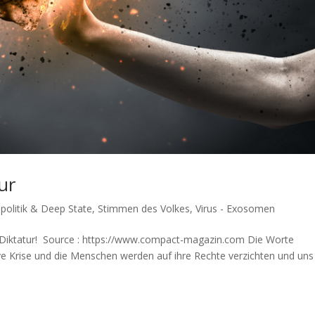
ur
politik & Deep State
,
Stimmen des Volkes
,
Virus - Exosomen
die Diktatur! Source : https://www.compact-magazin.com Die Wor­te
i­ve Kri­se und die Men­schen wer­den auf ihre Rech­te ver­zich­ten und un