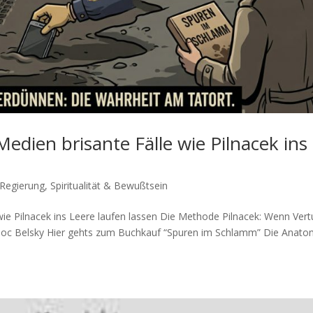
edien brisante Fälle wie Pilnacek ins
 Regierung
,
Spiritualität & Bewußtsein
e Pilnacek ins Leere laufen lassen Die Metho­de Pil­nacek: Wenn Ver­t
 Doc Belsky Hier gehts zum Buch­kauf “Spu­ren im Schlamm” Die Ana­to­