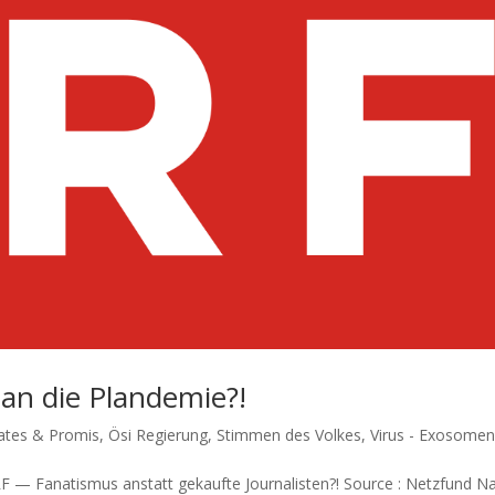
an die Plandemie?!
Gates & Promis
,
Ösi Regierung
,
Stimmen des Volkes
,
Virus - Exosome
 — Fana­tis­mus anstatt gekauf­te Journalisten?! Source : Netzfund N