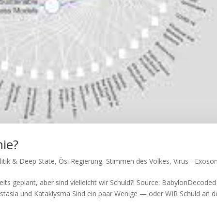
ie?
itik & Deep State
,
Ösi Regierung
,
Stimmen des Volkes
,
Virus - Exos
 geplant, aber sind viel­leicht wir Schuld?! Source: Baby­lon­De­co­ded
­sta­sia und Kataklysma Sind ein paar Weni­ge — oder WIR Schuld an 