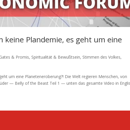
m keine Plandemie, es geht um eine
l Gates & Promis
,
Spiritualität & Bewußtsein
,
Stimmen des Volkes
,
geht um eine Planeteneroberung?! Die Welt regie­ren Men­schen, von
Brü­der — Bel­ly of the Beast Teil 1 — unten das gesam­te Video in Engli