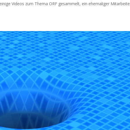
­ge Vide­os zum The­ma ORF gesam­melt, ein ehe­ma­li­ger Mit­ar­bei­te