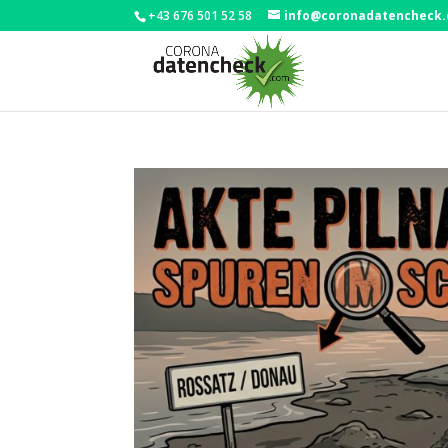
+43 676 501 52 58
info@coronadatencheck