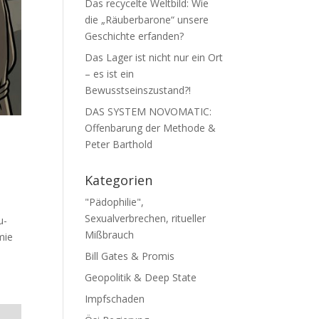
Das recycelte Weltbild: Wie
die „Räuberbarone“ unsere
Geschichte erfanden?
Das Lager ist nicht nur ein Ort
– es ist ein
Bewusstseinszustand?!
DAS SYSTEM NOVOMATIC:
Offenbarung der Methode &
Peter Barthold
Kategorien
"Pädophilie",
Sexualverbrechen, ritueller
u­
Mißbrauch
mie
Bill Gates & Promis
Geopolitik & Deep State
Impfschaden