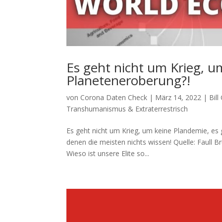
Es geht nicht um Krieg, u
Planeteneroberung?!
von
Corona Daten Check
|
März 14, 2022
|
Bil
Transhumanismus & Extraterrestrisch
Es geht nicht um Krieg, um keine Plandemie, es 
denen die meis­ten nichts wissen! Quel­le: Faull 
Wie­so ist unse­re Eli­te so...