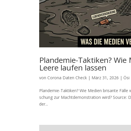
Plandemie-Taktiken? Wie M
Leere laufen lassen
von
Corona Daten Check
|
März 31, 2026
|
Ösi
Plandemie-Taktiken? Wie Medien brisante Fälle wi
schung zur Macht­de­mons­tra­ti­on wird? Source:
der...