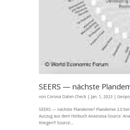
SEERS — nächste Plandem
von
Corona Daten Check
|
Jan. 1, 2023
|
Geopol
SEERS — nächste Plandemie? Plan­de­mie 2.0 bereits
Aus­zug aus dem Hör­buch Anastasia Source: Ana
Kriegen?! Source:...