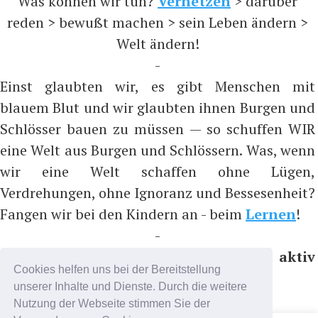
Was können wir tun?
Vernetzen
> darüber
reden > bewußt machen > sein Leben ändern >
Welt ändern!
-
Einst glaubten wir, es gibt Menschen mit
blauem Blut und wir glaubten ihnen Burgen und
Schlösser bauen zu müssen — so schuffen WIR
eine Welt aus Burgen und Schlössern. Was, wenn
wir eine Welt schaffen ohne Lügen,
Verdrehungen, ohne Ignoranz und Bessesenheit?
Fangen wir bei den Kindern an - beim
Lernen
!
-
Bitte nicht folgen, sondern aktiv
Cookies helfen uns bei der Bereitstellung
teilnehmen, z.B. auf ...
unserer Inhalte und Dienste. Durch die weitere
https://t.me/coronadatencheck
Nutzung der Webseite stimmen Sie der
(Nachrichtenkanal)