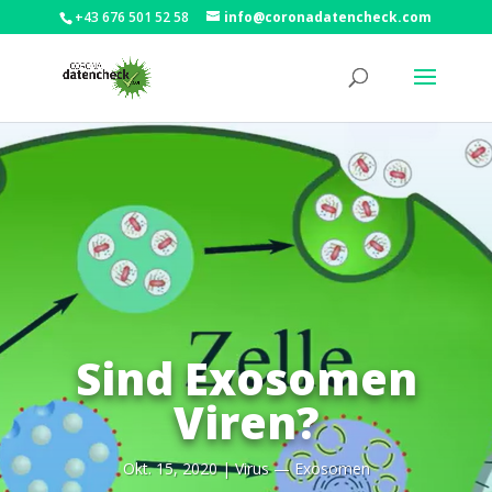
+43 676 501 52 58
info@coronadatencheck.com
Sind Exosomen
Viren?
Okt. 15, 2020
|
Virus — Exosomen