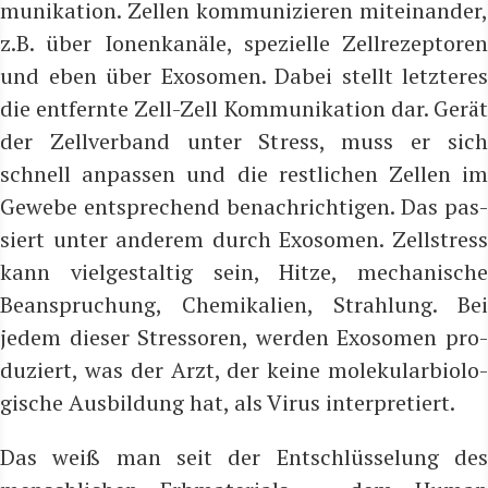
mu­ni­ka­ti­on. Zel­len kom­mu­ni­zie­ren mit­ein­an­der,
z.B. über Ionen­ka­nä­le, spe­zi­el­le Zell­re­zep­to­ren
und eben über Exo­so­men. Dabei stellt letz­te­res
die ent­fern­te Zell-Zell Kom­mu­ni­ka­ti­on dar. Gerät
der Zell­ver­band unter Stress, muss er sich
schnell anpas­sen und die rest­li­chen Zel­len im
Gewe­be ent­spre­chend benach­rich­ti­gen. Das pas­
siert unter ande­rem durch Exo­so­men. Zell­stress
kann viel­ge­stal­tig sein, Hit­ze, mecha­ni­sche
Bean­spru­chung, Che­mi­ka­li­en, Strah­lung. Bei
jedem die­ser Stres­so­ren, wer­den Exo­so­men pro­
du­ziert, was der Arzt, der kei­ne mole­ku­lar­bio­lo­
gi­sche Aus­bil­dung hat, als Virus interpretiert.
Das weiß man seit der Ent­schlüs­se­lung des