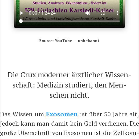
Source: You­Tube — unbe­kannt
Die Crux moder­ner ärzt­li­cher Wis­sen­
schaft: Medi­zin stu­diert, den Men­
schen nicht.
Das Wis­sen um
Exo­so­men
ist über 50 Jah­re alt,
jedoch kann man damit kein Geld ver­die­nen. Die
gro­ße Über­schrift von Exo­so­men ist die Zell­kom­