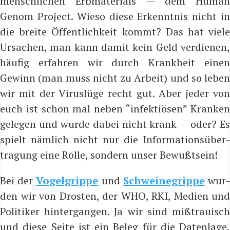
mensch­li­chen Erb­ma­te­ri­als — dem Human
Genom Pro­ject. Wie­so die­se Erkennt­nis nicht in
die brei­te Öffent­lich­keit kommt? Das hat vie­le
Ursa­chen, man kann damit kein Geld ver­die­nen,
häu­fig erfah­ren wir durch Krank­heit einen
Gewinn (man muss nicht zu Arbeit) und so leben
wir mit der Virus­lü­ge recht gut. Aber jeder von
euch ist schon mal neben “infek­tiö­sen” Kran­ken
gele­gen und wur­de dabei nicht krank — oder? Es
spielt näm­lich nicht nur die Infor­ma­ti­ons­über­
tra­gung eine Rol­le, son­dern unser Bewußtsein!
Bei der
Vogel­grip­pe
und
Schwei­negrip­pe
wur
den wir von Dros­ten, der WHO, RKI, Medi­en und
Poli­ti­ker hin­ter­gan­gen. Ja wir sind miß­trau­isch
und die­se Sei­te ist ein Beleg für die Daten­la­ge,