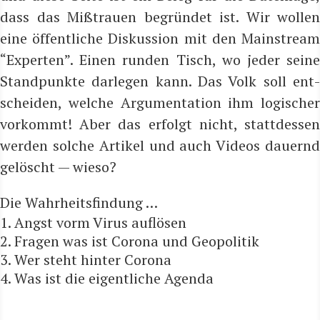
dass das Miß­trau­en begrün­det ist. Wir wol­len
eine öffent­li­che Dis­kus­si­on mit den Main­stream
“Exper­ten”. Einen run­den Tisch, wo jeder sei­ne
Stand­punk­te dar­le­gen kann. Das Volk soll ent­
schei­den, wel­che Argu­men­ta­ti­on ihm logi­scher
vor­kommt! Aber das erfolgt nicht, statt­des­sen
wer­den sol­che Arti­kel und auch Vide­os dau­ernd
gelöscht — wieso?
Die Wahr­heits­fin­dung …
Angst vorm Virus auflösen
Fra­gen was ist Coro­na und Geopolitik
Wer steht hin­ter Corona
Was ist die eigent­li­che Agenda