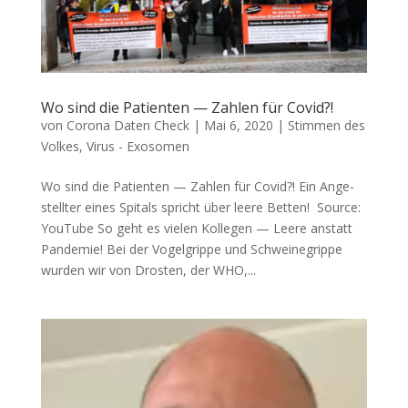
Wo sind die Patienten — Zahlen für Covid?!
von
Corona Daten Check
|
Mai 6, 2020
|
Stimmen des
Volkes
,
Virus - Exosomen
Wo sind die Patienten — Zahlen für Covid?! Ein Ange­
stell­ter eines Spi­tals spricht über lee­re Betten! Source:
You­Tube So geht es vie­len Kol­le­gen — Lee­re anstatt
Pandemie! Bei der Vogel­grip­pe und Schwei­ne­grip­pe
wur­den wir von Dros­ten, der WHO,...