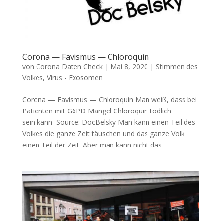
Corona — Favismus — Chloroquin
von
Corona Daten Check
|
Mai 8, 2020
|
Stimmen des
Volkes
,
Virus - Exosomen
Corona — Favismus — Chloroquin Man weiß, dass bei
Pati­en­ten mit G6PD Man­gel Chlo­ro­quin töd­lich
sein kann Source: Doc­Belsky Man kann einen Teil des
Vol­kes die gan­ze Zeit täu­schen und das gan­ze Volk
einen Teil der Zeit. Aber man kann nicht das...