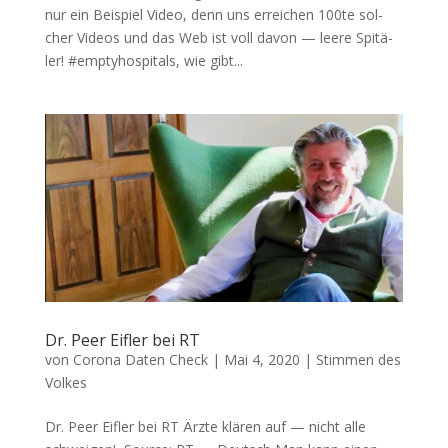
nur ein Bei­spiel Video, denn uns errei­chen 100te sol­
cher Vide­os und das Web ist voll davon — lee­re Spi­tä­
ler! #empty­hos­pi­tals, wie gibt...
Dr. Peer Eifler bei RT
von
Corona Daten Check
|
Mai 4, 2020
|
Stimmen des
Volkes
Dr. Peer Eifler bei RT Ärz­te klä­ren auf — nicht alle