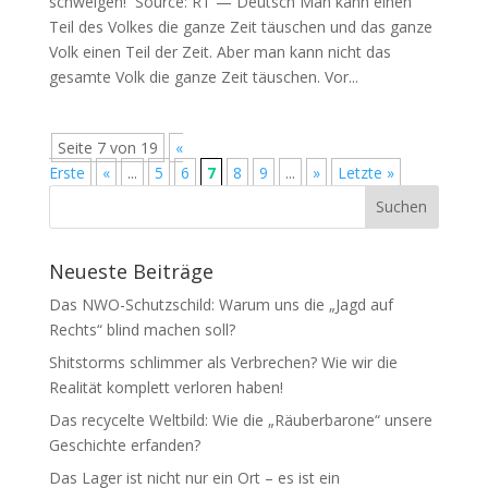
schweigen! Source: RT — Deutsch Man kann einen
Teil des Vol­kes die gan­ze Zeit täu­schen und das gan­ze
Volk einen Teil der Zeit. Aber man kann nicht das
gesam­te Volk die gan­ze Zeit täuschen. Vor...
Seite 7 von 19
«
Erste
«
...
5
6
7
8
9
...
»
Letzte »
Neueste Beiträge
Das NWO-Schutzschild: Warum uns die „Jagd auf
Rechts“ blind machen soll?
Shitstorms schlimmer als Verbrechen? Wie wir die
Realität komplett verloren haben!
Das recycelte Weltbild: Wie die „Räuberbarone“ unsere
Geschichte erfanden?
Das Lager ist nicht nur ein Ort – es ist ein