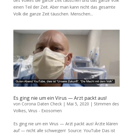
des Vol­kes die gan­ze Zeit täu­schen und das gan­ze Volk
einen Teil der Zeit. Aber man kann nicht das gesam­te
Volk die gan­ze Zeit täuschen. Men­schen...
Es ging nie um ein Virus — Arzt packt aus!
von
Corona Daten Check
|
Mai 5, 2020
|
Stimmen des
Volkes
,
Virus - Exosomen
Es ging nie um ein Virus — Arzt packt aus! Ärz­te klä­ren
auf — nicht alle schweigen! Source: You­Tube Das ist